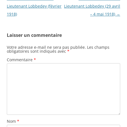
des
Lieutenant Lobbedey (février
Lieutenant Lobbedey (29 avril
articles
1918)
– 4 mai 1918)
→
Laisser un commentaire
Votre adresse e-mail ne sera pas publiée.
Les champs
obligatoires sont indiqués avec
*
Commentaire
*
Nom
*