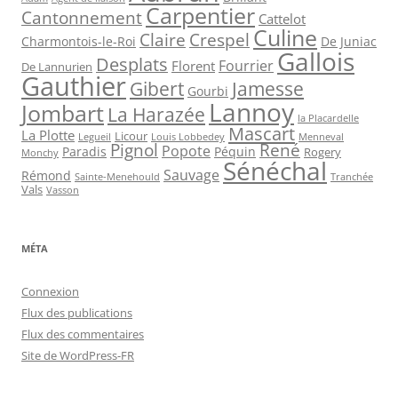
Carpentier
Cantonnement
Cattelot
Culine
Claire
Crespel
De Juniac
Charmontois-le-Roi
Gallois
Desplats
Fourrier
Florent
De Lannurien
Gauthier
Jamesse
Gibert
Gourbi
Lannoy
Jombart
La Harazée
la Placardelle
Mascart
La Plotte
Licour
Louis Lobbedey
Menneval
Legueil
Pignol
René
Popote
Péquin
Paradis
Rogery
Monchy
Sénéchal
Sauvage
Rémond
Sainte-Menehould
Tranchée
Vals
Vasson
MÉTA
Connexion
Flux des publications
Flux des commentaires
Site de WordPress-FR