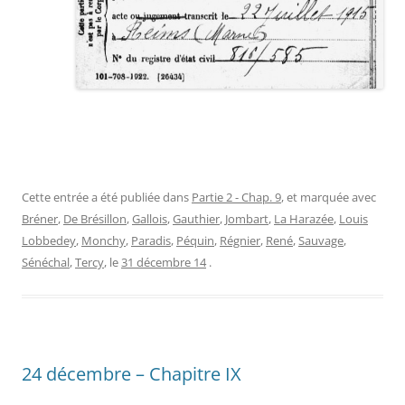
Cette entrée a été publiée dans
Partie 2 - Chap. 9
, et marquée avec
Bréner
,
De Brésillon
,
Gallois
,
Gauthier
,
Jombart
,
La Harazée
,
Louis
Lobbedey
,
Monchy
,
Paradis
,
Péquin
,
Régnier
,
René
,
Sauvage
,
Sénéchal
,
Tercy
, le
31 décembre 14
.
24 décembre – Chapitre IX