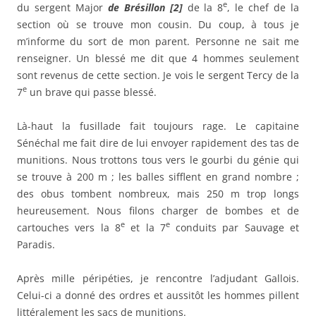
e
du sergent Major
de Brésillon [2]
de la 8
, le chef de la
section où se trouve mon cousin. Du coup, à tous je
m’informe du sort de mon parent. Personne ne sait me
renseigner. Un blessé me dit que 4 hommes seulement
sont revenus de cette section. Je vois le sergent Tercy de la
e
7
un brave qui passe blessé.
Là-haut la fusillade fait toujours rage. Le capitaine
Sénéchal me fait dire de lui envoyer rapidement des tas de
munitions. Nous trottons tous vers le gourbi du génie qui
se trouve à 200 m ; les balles sifflent en grand nombre ;
des obus tombent nombreux, mais 250 m trop longs
heureusement. Nous filons charger de bombes et de
e
e
cartouches vers la 8
et la 7
conduits par Sauvage et
Paradis.
Après mille péripéties, je rencontre l’adjudant Gallois.
Celui-ci a donné des ordres et aussitôt les hommes pillent
littéralement les sacs de munitions.