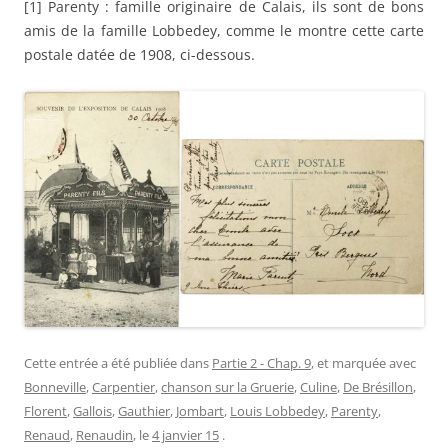
[1] Parenty : famille originaire de Calais, ils sont de bons
amis de la famille Lobbedey, comme le montre cette carte
postale datée de 1908, ci-dessous.
Cette entrée a été publiée dans
Partie 2 - Chap. 9
, et marquée avec
Bonneville
,
Carpentier
,
chanson sur la Gruerie
,
Culine
,
De Brésillon
,
Florent
,
Gallois
,
Gauthier
,
Jombart
,
Louis Lobbedey
,
Parenty
,
Renaud
,
Renaudin
, le
4 janvier 15
.