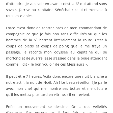
e
d’attendre. Je vais voir en avant : c’est la 6
qui attend sans
savoir. J’arrive au capitaine Sénéchal ; celui-ci m’envoie à
tous les diables.
Force m’est donc de rentrer près de mon commandant de
compagnie ce que je fais non sans difficultés vu que les
e
hommes de la 6
barrent littéralement la route. C’est à
coups de pieds et coups de poing que je me fraye un
passage. Je raconte mon odyssée au capitaine qui se
morfond et de guerre lasse s’assied dans la boue attendant
comme il dit « le bon vouloir de ces Messieurs ».
Il peut être 7 heures. Voilà donc encore une nuit blanche à
notre actif, la nuit de Noël. Ah ! Le beau réveillon ! Je parle
avec mon chef qui me montre ses bottes et me déclare
qu’il les mettra plus tard en vitrine, s’il en revient.
Enfin un mouvement se dessine. On a des velléités
d’avancer. Pas encore car il faut faire place à une