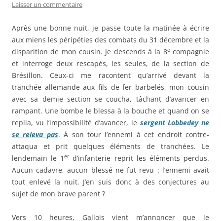
Laisser un commentaire
Après une bonne nuit, je passe toute la matinée à écrire
aux miens les péripéties des combats du 31 décembre et la
e
disparition de mon cousin. Je descends à la 8
compagnie
et interroge deux rescapés, les seules, de la section de
Brésillon. Ceux-ci me racontent qu’arrivé devant la
tranchée allemande aux fils de fer barbelés, mon cousin
avec sa demie section se coucha, tâchant d’avancer en
rampant. Une bombe le blessa à la bouche et quand on se
replia, vu l’impossibilité d’avancer, le
sergent Lobbedey ne
se releva pas
. À son tour l’ennemi à cet endroit contre-
attaqua et prit quelques éléments de tranchées. Le
er
lendemain le 1
d’infanterie reprit les éléments perdus.
Aucun cadavre, aucun blessé ne fut revu : l’ennemi avait
tout enlevé la nuit. J’en suis donc à des conjectures au
sujet de mon brave parent ?
Vers 10 heures, Gallois vient m’annoncer que le