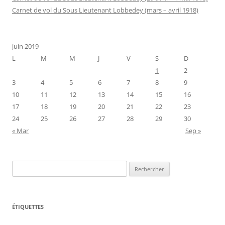
Carnet de vol du Sous Lieutenant Lobbedey (mars – avril 1918)
juin 2019
L
M
M
J
V
S
D
1
2
3
4
5
6
7
8
9
10
11
12
13
14
15
16
17
18
19
20
21
22
23
24
25
26
27
28
29
30
« Mar
Sep »
Rechercher :
ÉTIQUETTES