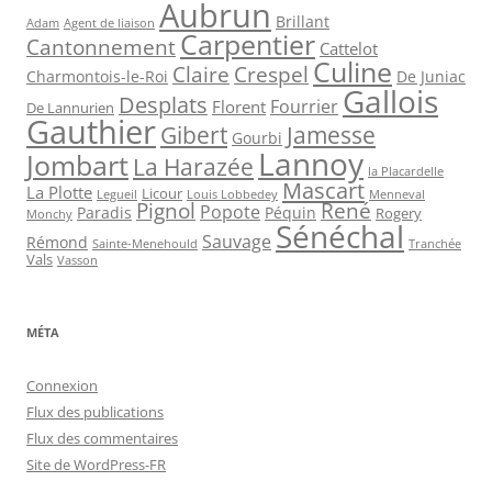
Aubrun
Brillant
Agent de liaison
Adam
Carpentier
Cantonnement
Cattelot
Culine
Claire
Crespel
De Juniac
Charmontois-le-Roi
Gallois
Desplats
Fourrier
Florent
De Lannurien
Gauthier
Jamesse
Gibert
Gourbi
Lannoy
Jombart
La Harazée
la Placardelle
Mascart
La Plotte
Licour
Louis Lobbedey
Menneval
Legueil
Pignol
René
Popote
Péquin
Paradis
Rogery
Monchy
Sénéchal
Sauvage
Rémond
Sainte-Menehould
Tranchée
Vals
Vasson
MÉTA
Connexion
Flux des publications
Flux des commentaires
Site de WordPress-FR