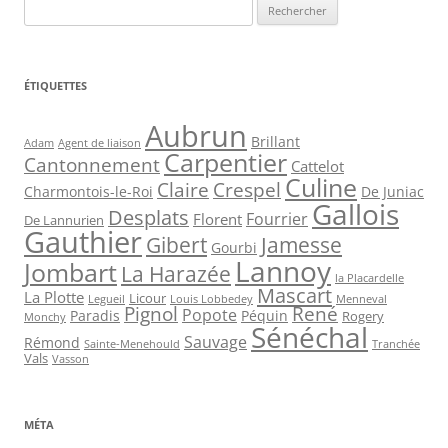
Rechercher :
ÉTIQUETTES
Aubrun
Brillant
Agent de liaison
Adam
Carpentier
Cantonnement
Cattelot
Culine
Claire
Crespel
De Juniac
Charmontois-le-Roi
Gallois
Desplats
Fourrier
Florent
De Lannurien
Gauthier
Jamesse
Gibert
Gourbi
Lannoy
Jombart
La Harazée
la Placardelle
Mascart
La Plotte
Licour
Louis Lobbedey
Menneval
Legueil
Pignol
René
Popote
Péquin
Paradis
Rogery
Monchy
Sénéchal
Sauvage
Rémond
Sainte-Menehould
Tranchée
Vals
Vasson
MÉTA