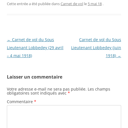
Cette entrée a été publiée dans
Carnet de vol
le
5 mai 18
.
Navigation
←
Carnet de vol du Sous
Carnet de vol du Sous
des
Lieutenant Lobbedey (29 avril
Lieutenant Lobbedey (juin
articles
– 4 mai 1918)
1918)
→
Laisser un commentaire
Votre adresse e-mail ne sera pas publiée.
Les champs
obligatoires sont indiqués avec
*
Commentaire
*