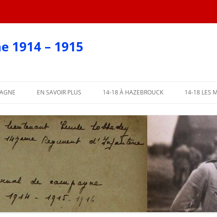
e 1914 – 1915
PAGNE
EN SAVOIR PLUS
14-18 À HAZEBROUCK
14-18 LES 
EN CARTES POSTALES
?
AFFICHES 2018
ARTIE
AFFICHES PAR COMMUNE
ME PARTIE
L’ABBÉ LEMIRE TÉMOIGNE
PARTIE
 PARTIE