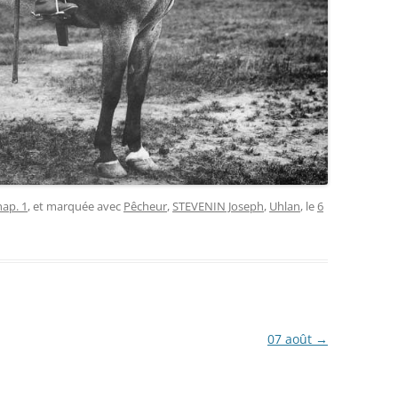
hap. 1
, et marquée avec
Pêcheur
,
STEVENIN Joseph
,
Uhlan
, le
6
07 août
→