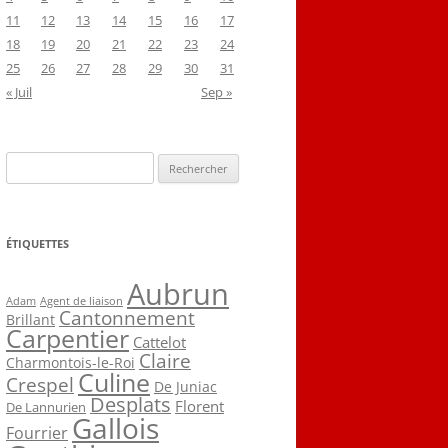
11
12
13
14
15
16
17
18
19
20
21
22
23
24
25
26
27
28
29
30
31
« Juil
Sep »
Rechercher :
ÉTIQUETTES
Aubrun
Agent de liaison
Adam
Cantonnement
Brillant
Carpentier
Cattelot
Claire
Charmontois-le-Roi
Culine
Crespel
De Juniac
Desplats
Florent
De Lannurien
Gallois
Fourrier