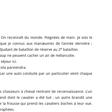
DANCES
BEDEY
21)
ve. On reconnaît du monde. Poignées de main. Je vois le
n que je connus aux manœuvres de l’année dernière ;
e
judant de bataillon de réserve au 2
bataillon.
coup ne peuvent cacher un air de mélancolie.
séjour ici.
cela parviendra.
 car une auto conduite par un particulier vient chaque
es chasseurs à cheval rentrant de reconnaissance. L’un
mand dont le cavalier a été tué ; un autre brandit une
e la frousse qui prend les cavaliers boches à leur vue.
trophées.