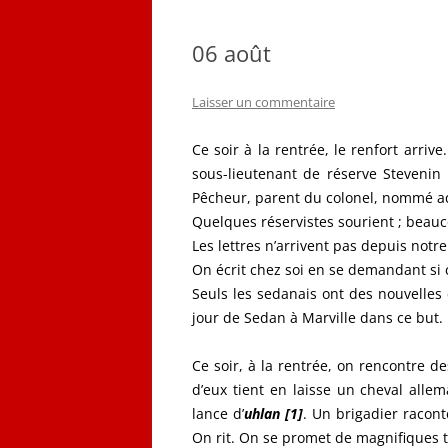
QUELQUES CORRESPON
06 août
LES PLANS D’ÉMILE LOB
Laisser un commentaire
CARNET DE VOL (1916-19
Ce soir à la rentrée, le renfort arri
sous-lieutenant de réserve Steveni
Pêcheur, parent du colonel, nommé ad
Quelques réservistes sourient ; beau
Les lettres n’arrivent pas depuis notre 
On écrit chez soi en se demandant si 
Seuls les sedanais ont des nouvelles
jour de Sedan à Marville dans ce but.
Ce soir, à la rentrée, on rencontre d
d’eux tient en laisse un cheval alle
lance d’
uhlan [1]
. Un brigadier racont
On rit. On se promet de magnifiques 