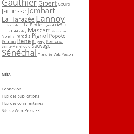
Gauthier
Gibert
Gourbi
Jombart
Jamesse
Lannoy
La Harazée
La Plotte
Licour
la Placardelle
Legueil
Mascart
Louis Lobbedey
Menneval
Pignol
Popote
Paradis
Monchy
René
Péquin
Rémond
Rogery
Sauvage
Sainte-Menehould
Sénéchal
Vals
Tranchée
Vasson
MÉTA
Connexion
Flux des publications
Flux des commentaires
Site de WordPress-FR