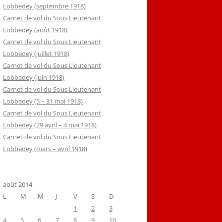
Lobbedey (septembre 1918)
Carnet de vol du Sous Lieutenant
Lobbedey (août 1918)
Carnet de vol du Sous Lieutenant
Lobbedey (juillet 1918)
Carnet de vol du Sous Lieutenant
Lobbedey (juin 1918)
Carnet de vol du Sous Lieutenant
Lobbedey (5 – 31 mai 1918)
Carnet de vol du Sous Lieutenant
Lobbedey (29 avril – 4 mai 1918)
Carnet de vol du Sous Lieutenant
Lobbedey (mars – avril 1918)
août 2014
L
M
M
J
V
S
D
1
2
3
4
5
6
7
8
9
10