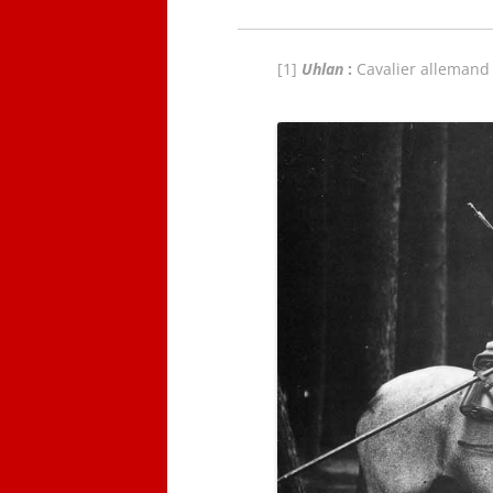
[1]
Uhlan
:
Cavalier allemand