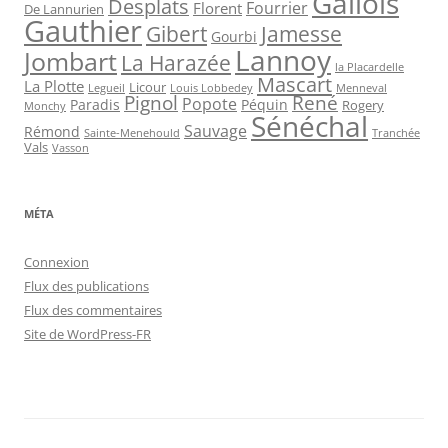
Gallois
Desplats
Fourrier
Florent
De Lannurien
Gauthier
Jamesse
Gibert
Gourbi
Lannoy
Jombart
La Harazée
la Placardelle
Mascart
La Plotte
Licour
Louis Lobbedey
Menneval
Legueil
Pignol
René
Popote
Péquin
Paradis
Rogery
Monchy
Sénéchal
Sauvage
Rémond
Sainte-Menehould
Tranchée
Vals
Vasson
MÉTA
Connexion
Flux des publications
Flux des commentaires
Site de WordPress-FR