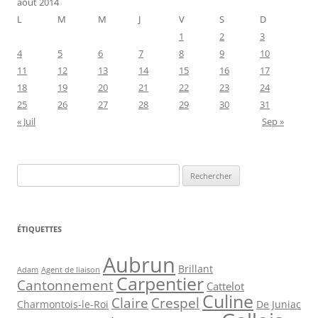
août 2014
L
M
M
J
V
S
D
1
2
3
4
5
6
7
8
9
10
11
12
13
14
15
16
17
18
19
20
21
22
23
24
25
26
27
28
29
30
31
« Juil
Sep »
Rechercher :
ÉTIQUETTES
Aubrun
Brillant
Agent de liaison
Adam
Carpentier
Cantonnement
Cattelot
Culine
Claire
Crespel
De Juniac
Charmontois-le-Roi