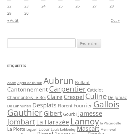
22
23
24
25
26
27
28
29
30
« Août
Oct »
Rechercher :
ÉTIQUETTES
Aubrun
Brillant
Agent de liaison
Adam
Carpentier
Cantonnement
Cattelot
Culine
Claire
Crespel
De Juniac
Charmontois-le-Roi
Gallois
Desplats
Fourrier
Florent
De Lannurien
Gauthier
Jamesse
Gibert
Gourbi
Lannoy
Jombart
La Harazée
la Placardelle
Mascart
La Plotte
Licour
Louis Lobbedey
Menneval
Legueil
Pignol
René