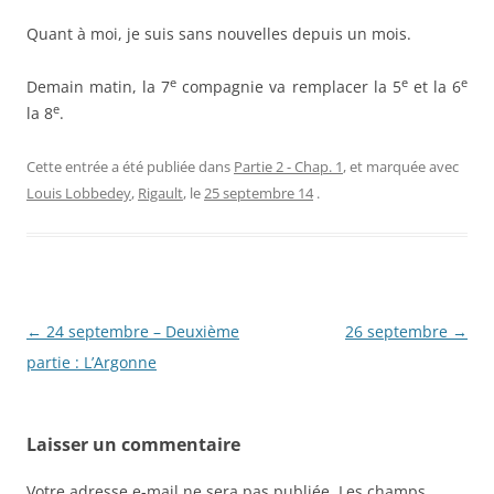
Quant à moi, je suis sans nouvelles depuis un mois.
e
e
e
Demain matin, la 7
compagnie va remplacer la 5
et la 6
e
la 8
.
Cette entrée a été publiée dans
Partie 2 - Chap. 1
, et marquée avec
Louis Lobbedey
,
Rigault
, le
25 septembre 14
.
Navigation
←
24 septembre – Deuxième
26 septembre
→
des
partie : L’Argonne
articles
Laisser un commentaire
Votre adresse e-mail ne sera pas publiée.
Les champs