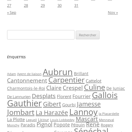
27
28
29
30
31
« Sep
Nov »
Rechercher :
ÉTIQUETTES
Aubrun
Brillant
Agent de liaison
Adam
Carpentier
Cantonnement
Cattelot
Culine
Claire
Crespel
De Juniac
Charmontois-le-Roi
Gallois
Desplats
Fourrier
Florent
De Lannurien
Gauthier
Jamesse
Gibert
Gourbi
Lannoy
Jombart
La Harazée
la Placardelle
Mascart
La Plotte
Licour
Louis Lobbedey
Menneval
Legueil
Pignol
René
Popote
Péquin
Paradis
Rogery
Monchy
Sénéchal