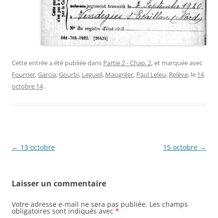
Cette entrée a été publiée dans
Partie 2 - Chap. 2
, et marquée avec
Fourrier
,
Garcia
,
Gourbi
,
Legueil
,
Maugréer
,
Paul Leleu
,
Relève
, le
14
octobre 14
.
Navigation
←
13 octobre
15 octobre
→
des
articles
Laisser un commentaire
Votre adresse e-mail ne sera pas publiée.
Les champs
obligatoires sont indiqués avec
*