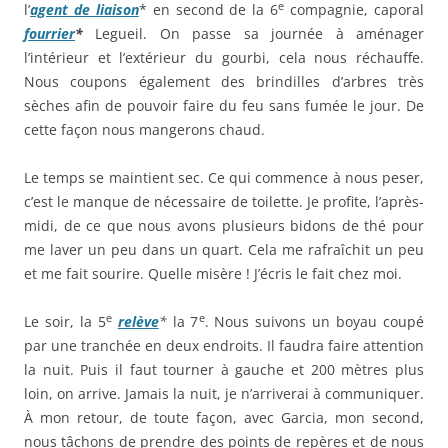
e
l’
agent de liaison
* en second de la 6
compagnie, caporal
fourrier
*
Legueil. On passe sa journée à aménager
l’intérieur et l’extérieur du gourbi, cela nous réchauffe.
Nous coupons également des brindilles d’arbres très
sèches afin de pouvoir faire du feu sans fumée le jour. De
cette façon nous mangerons chaud.
Le temps se maintient sec. Ce qui commence à nous peser,
c’est le manque de nécessaire de toilette. Je profite, l’après-
midi, de ce que nous avons plusieurs bidons de thé pour
me laver un peu dans un quart. Cela me rafraîchit un peu
et me fait sourire. Quelle misère ! J’écris le fait chez moi.
e
e
Le soir, la 5
relève
*
la 7
. Nous suivons un boyau coupé
par une tranchée en deux endroits. Il faudra faire attention
la nuit. Puis il faut tourner à gauche et 200 mètres plus
loin, on arrive. Jamais la nuit, je n’arriverai à communiquer.
À mon retour, de toute façon, avec Garcia, mon second,
nous tâchons de prendre des points de repères et de nous