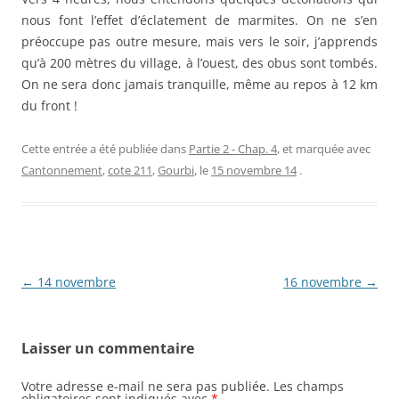
nous font l’effet d’éclatement de marmites. On ne s’en
préoccupe pas outre mesure, mais vers le soir, j’apprends
qu’à 200 mètres du village, à l’ouest, des obus sont tombés.
On ne sera donc jamais tranquille, même au repos à 12 km
du front !
Cette entrée a été publiée dans
Partie 2 - Chap. 4
, et marquée avec
Cantonnement
,
cote 211
,
Gourbi
, le
15 novembre 14
.
Navigation
←
14 novembre
16 novembre
→
des
articles
Laisser un commentaire
Votre adresse e-mail ne sera pas publiée.
Les champs
obligatoires sont indiqués avec
*