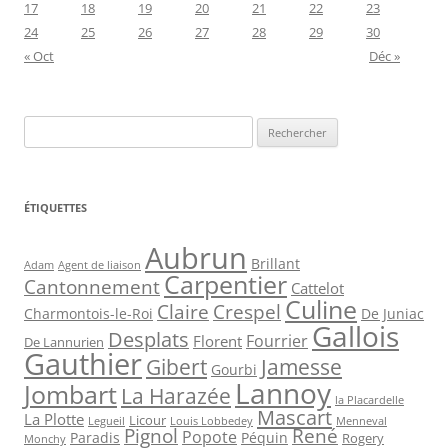
17
18
19
20
21
22
23
24
25
26
27
28
29
30
« Oct
Déc »
Rechercher :
ÉTIQUETTES
Aubrun
Brillant
Agent de liaison
Adam
Carpentier
Cantonnement
Cattelot
Culine
Claire
Crespel
De Juniac
Charmontois-le-Roi
Gallois
Desplats
Fourrier
Florent
De Lannurien
Gauthier
Jamesse
Gibert
Gourbi
Lannoy
Jombart
La Harazée
la Placardelle
Mascart
La Plotte
Licour
Louis Lobbedey
Menneval
Legueil
Pignol
René
Popote
Péquin
Paradis
Rogery
Monchy