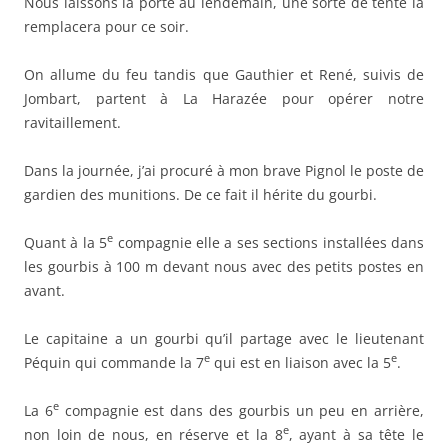
Nous laissons la porte au lendemain, une sorte de tente la
remplacera pour ce soir.
On allume du feu tandis que Gauthier et René, suivis de
Jombart, partent à La Harazée pour opérer notre
ravitaillement.
Dans la journée, j’ai procuré à mon brave Pignol le poste de
gardien des munitions. De ce fait il hérite du gourbi.
e
Quant à la 5
compagnie elle a ses sections installées dans
les gourbis à 100 m devant nous avec des petits postes en
avant.
Le capitaine a un gourbi qu’il partage avec le lieutenant
e
e
Péquin qui commande la 7
qui est en liaison avec la 5
.
e
La 6
compagnie est dans des gourbis un peu en arrière,
e
non loin de nous, en réserve et la 8
, ayant à sa tête le