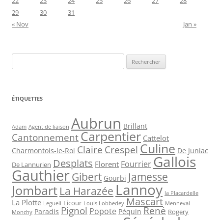
22
23
24
25
26
27
28
29
30
31
« Nov
Jan »
Rechercher :
ÉTIQUETTES
Aubrun
Brillant
Agent de liaison
Adam
Carpentier
Cantonnement
Cattelot
Culine
Claire
Crespel
De Juniac
Charmontois-le-Roi
Gallois
Desplats
Fourrier
Florent
De Lannurien
Gauthier
Jamesse
Gibert
Gourbi
Lannoy
Jombart
La Harazée
la Placardelle
Mascart
La Plotte
Licour
Louis Lobbedey
Menneval
Legueil
Pignol
René
Popote
Péquin
Paradis
Rogery
Monchy