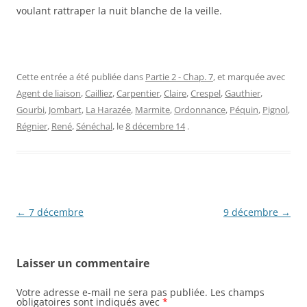
voulant rattraper la nuit blanche de la veille.
Cette entrée a été publiée dans
Partie 2 - Chap. 7
, et marquée avec
Agent de liaison
,
Cailliez
,
Carpentier
,
Claire
,
Crespel
,
Gauthier
,
Gourbi
,
Jombart
,
La Harazée
,
Marmite
,
Ordonnance
,
Péquin
,
Pignol
,
Régnier
,
René
,
Sénéchal
, le
8 décembre 14
.
Navigation
←
7 décembre
9 décembre
→
des
articles
Laisser un commentaire
Votre adresse e-mail ne sera pas publiée.
Les champs
obligatoires sont indiqués avec
*