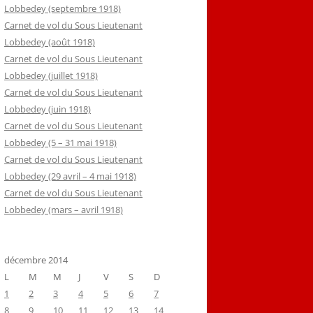
Lobbedey (septembre 1918)
Carnet de vol du Sous Lieutenant
Lobbedey (août 1918)
Carnet de vol du Sous Lieutenant
Lobbedey (juillet 1918)
Carnet de vol du Sous Lieutenant
Lobbedey (juin 1918)
Carnet de vol du Sous Lieutenant
Lobbedey (5 – 31 mai 1918)
Carnet de vol du Sous Lieutenant
Lobbedey (29 avril – 4 mai 1918)
Carnet de vol du Sous Lieutenant
Lobbedey (mars – avril 1918)
décembre 2014
L
M
M
J
V
S
D
1
2
3
4
5
6
7
8
9
10
11
12
13
14