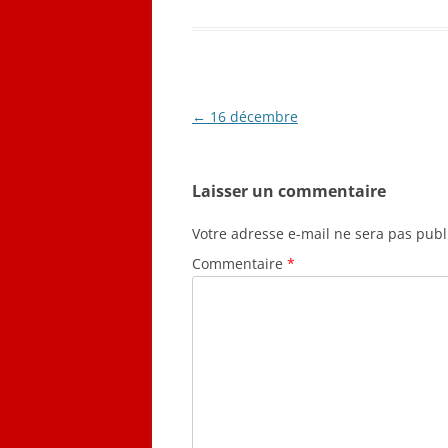
Navigation
←
16 décembre
des
articles
Laisser un commentaire
Votre adresse e-mail ne sera pas publ
Commentaire
*