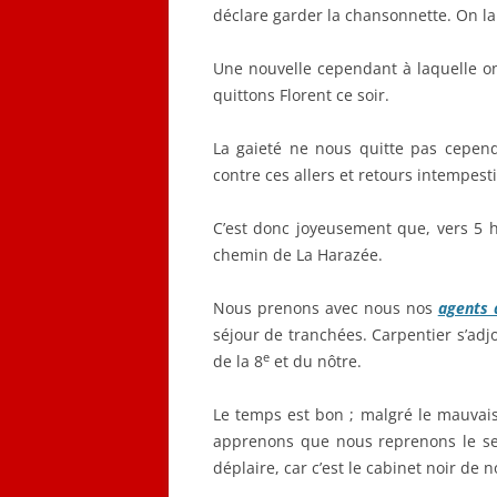
déclare garder la chansonnette. On la 
Une nouvelle cependant à laquelle on
quittons Florent ce soir.
La gaieté ne nous quitte pas cepend
contre ces allers et retours intempest
C’est donc joyeusement que, vers 5 
chemin de La Harazée.
Nous prenons avec nous nos
agents 
séjour de tranchées. Carpentier s’adj
e
de la 8
et du nôtre.
Le temps est bon ; malgré le mauvais
apprenons que nous reprenons le sect
déplaire, car c’est le cabinet noir de