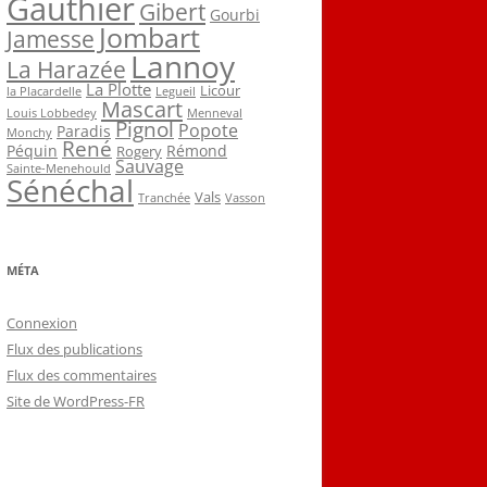
Gauthier
Gibert
Gourbi
Jombart
Jamesse
Lannoy
La Harazée
La Plotte
Licour
la Placardelle
Legueil
Mascart
Louis Lobbedey
Menneval
Pignol
Popote
Paradis
Monchy
René
Péquin
Rémond
Rogery
Sauvage
Sainte-Menehould
Sénéchal
Vals
Tranchée
Vasson
MÉTA
Connexion
Flux des publications
Flux des commentaires
Site de WordPress-FR