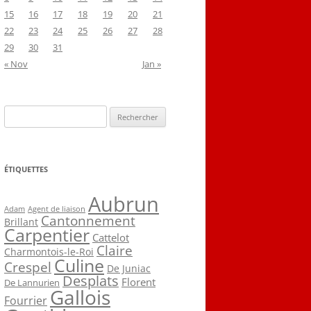
15
16
17
18
19
20
21
22
23
24
25
26
27
28
29
30
31
« Nov
Jan »
Rechercher :
ÉTIQUETTES
Aubrun
Agent de liaison
Adam
Cantonnement
Brillant
Carpentier
Cattelot
Claire
Charmontois-le-Roi
Culine
Crespel
De Juniac
Desplats
Florent
De Lannurien
Gallois
Fourrier