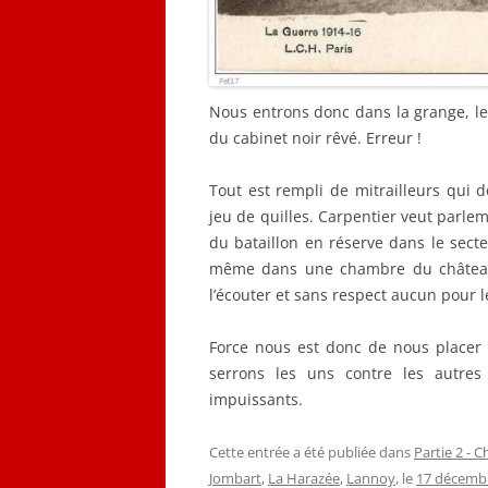
Nous entrons donc dans la grange, le 
du cabinet noir rêvé. Erreur !
Tout est rempli de mitrailleurs qui
jeu de quilles. Carpentier veut parlem
du bataillon en réserve dans le secte
même dans une chambre du château 
l’écouter et sans respect aucun pour le
Force nous est donc de nous placer
serrons les uns contre les autres
impuissants.
Cette entrée a été publiée dans
Partie 2 - C
Jombart
,
La Harazée
,
Lannoy
, le
17 décemb