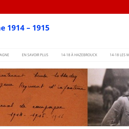
e 1914 – 1915
PAGNE
EN SAVOIR PLUS
14-18 À HAZEBROUCK
14-18 LES 
EN CARTES POSTALES
?
AFFICHES 2018
ARTIE
AFFICHES PAR COMMUNE
ME PARTIE
L’ABBÉ LEMIRE TÉMOIGNE
PARTIE
 PARTIE