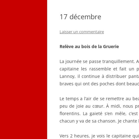
QUELQUES CORRESPON
17 décembre
LES PLANS D’ÉMILE LOB
Laisser un commentaire
CARNET DE VOL (1916-19
Relève au bois de la Gruerie
La journée se passe tranquillement. A
capitaine les rassemble et fait un
Lannoy, il continue à distribuer pan
braves qui ont des poches dont beauco
Le temps a l’air de se remettre au be
peu de joie au cœur. À midi, nous pr
florentins. La gaieté s’en mêle, c’e
chacun y va de sa chanson. Je chante 
Vers 2 heures, je vois le capitaine qu