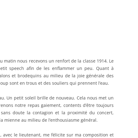
DANCES
BEDEY
21)
u matin nous recevons un renfort de la classe 1914. Le
 petit speech afin de les enflammer un peu. Quant à
talons et brodequins au milieu de la joie générale des
up sont en trous et des souliers qui prennent l’eau.
au. Un petit soleil brille de nouveau. Cela nous met un
enons notre repas gaiement, contents d’être toujours
st sans doute la contagion et la proximité du concert,
la mienne au milieu de l’enthousiasme général.
i, avec le lieutenant, me félicite sur ma composition et