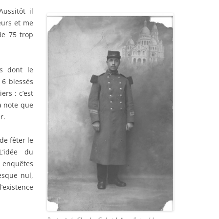
Aussitôt il
eurs et me
de 75 trop
s dont le
 6 blessés
ers : c’est
a note que
r.
 de fêter le
L’idée du
s enquêtes
esque nul,
l’existence