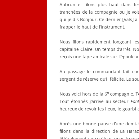
Aubrun et filons plus haut dans le
tranchées de la compagnie ou je vois l
qui je dis Bonjour. Ce dernier [Vals] 
frapper le haut de l’instrument.
Nous filons rapidement longeant les
capitaine Claire. Un temps d’arrêt. N
reçois une tape amicale sur l’épaule «
Au passage le commandant fait co
sergent de réserve qu’il félicite. Le s
e
Nous voici hors de la 6
compagnie. To
Tout étonnés j’arrive au secteur
Fon
heureux de revoir les lieux, le gourbi
Après une bonne pause d’une demi-he
filons dans la direction de La Har
littéralement une crête et nous trouvo