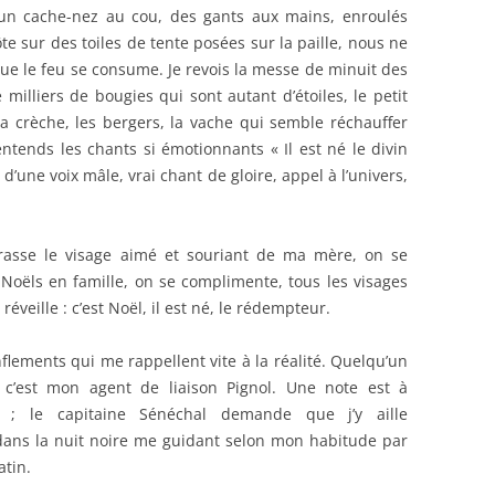
 un cache-nez au cou, des gants aux mains, enroulés
te sur des toiles de tente posées sur la paille, nous ne
ue le feu se consume. Je revois la messe de minuit des
milliers de bougies qui sont autant d’étoiles, le petit
 sa crèche, les bergers, la vache qui semble réchauffer
’entends les chants si émotionnants « Il est né le divin
 d’une voix mâle, vrai chant de gloire, appel à l’univers,
brasse le visage aimé et souriant de ma mère, on se
 Noëls en famille, on se complimente, tous les visages
éveille : c’est Noël, il est né, le rédempteur.
nflements qui me rappellent vite à la réalité. Quelqu’un
c’est mon agent de liaison Pignol. Une note est à
; le capitaine Sénéchal demande que j’y aille
dans la nuit noire me guidant selon mon habitude par
atin.