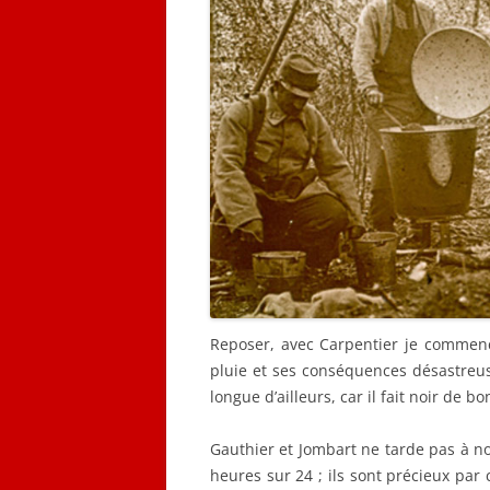
Reposer, avec Carpentier je commenc
pluie et ses conséquences désastreus
longue d’ailleurs, car il fait noir de b
Gauthier et Jombart ne tarde pas à nous
heures sur 24 ; ils sont précieux par