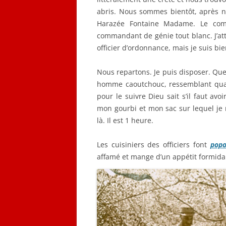
abris. Nous sommes bientôt, après n
Harazée Fontaine Madame. Le com
commandant de génie tout blanc. J’at
officier d’ordonnance, mais je suis bie
Nous repartons. Je puis disposer. Qu
homme caoutchouc, ressemblant quan
pour le suivre Dieu sait s’il faut av
mon gourbi et mon sac sur lequel je 
là. Il est 1 heure.
Les cuisiniers des officiers font
popo
affamé et mange d’un appétit formidab