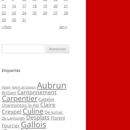
15
16
17
18
19
20
21
22
23
24
25
26
27
28
29
30
31
« Nov
Jan »
Rechercher :
ÉTIQUETTES
Aubrun
Agent de liaison
Adam
Cantonnement
Brillant
Carpentier
Cattelot
Claire
Charmontois-le-Roi
Culine
Crespel
De Juniac
Desplats
Florent
De Lannurien
Gallois
Fourrier