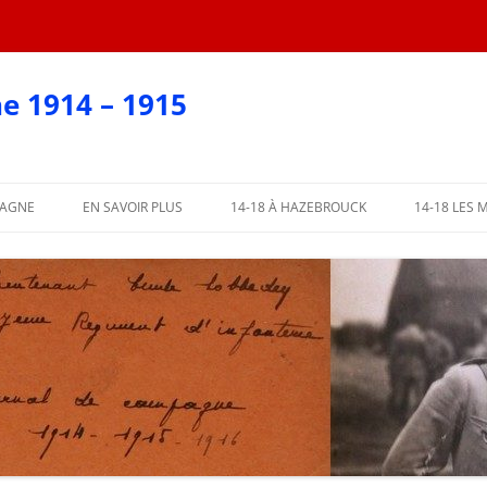
e 1914 – 1915
PAGNE
EN SAVOIR PLUS
14-18 À HAZEBROUCK
14-18 LES 
EN CARTES POSTALES
?
AFFICHES 2018
ARTIE
AFFICHES PAR COMMUNE
ME PARTIE
L’ABBÉ LEMIRE TÉMOIGNE
PARTIE
 PARTIE