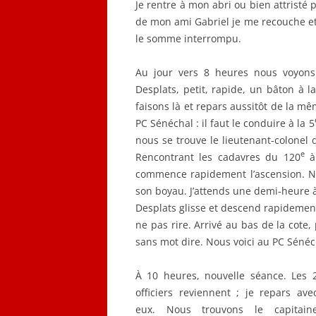
Je rentre à mon abri ou bien attristé 
de mon ami Gabriel je me recouche e
le somme interrompu.
Au jour vers 8 heures nous voyons
Desplats, petit, rapide, un bâton à 
faisons là et repars aussitôt de la mê
PC Sénéchal : il faut le conduire à la 5
nous se trouve le lieutenant-colonel 
e
Rencontrant les cadavres du 120
à 
commence rapidement l’ascension. No
son boyau. J’attends une demi-heure à
Desplats glisse et descend rapidement 
ne pas rire. Arrivé au bas de la cot
sans mot dire. Nous voici au PC Sénéc
À 10 heures, nouvelle séance. Les 
officiers reviennent ; je repars ave
eux. Nous trouvons le capitain