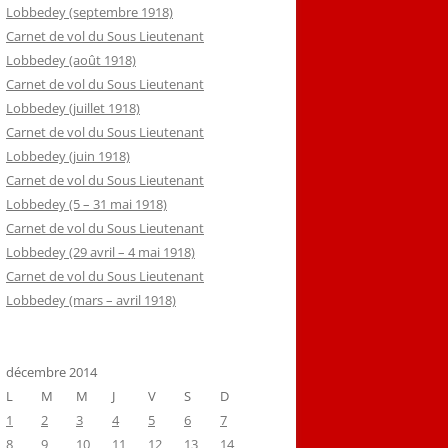
Lobbedey (septembre 1918)
Carnet de vol du Sous Lieutenant
Lobbedey (août 1918)
Carnet de vol du Sous Lieutenant
Lobbedey (juillet 1918)
Carnet de vol du Sous Lieutenant
Lobbedey (juin 1918)
Carnet de vol du Sous Lieutenant
Lobbedey (5 – 31 mai 1918)
Carnet de vol du Sous Lieutenant
Lobbedey (29 avril – 4 mai 1918)
Carnet de vol du Sous Lieutenant
Lobbedey (mars – avril 1918)
décembre 2014
L
M
M
J
V
S
D
1
2
3
4
5
6
7
8
9
10
11
12
13
14