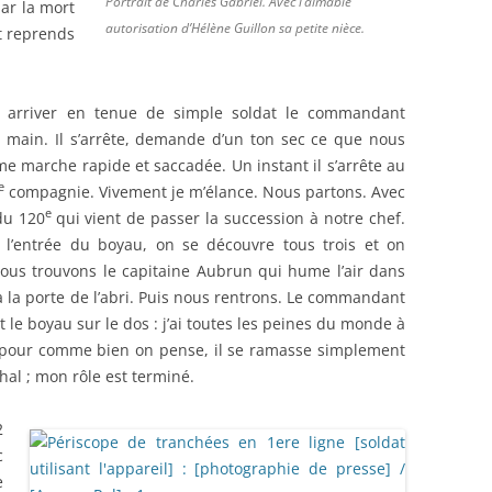
Portrait de Charles Gabriel. Avec l’aimable
par la mort
autorisation d’Hélène Guillon sa petite nièce.
t reprends
 arriver en tenue de simple soldat le commandant
la main. Il s’arrête, demande d’un ton sec ce que nous
me marche rapide et saccadée. Un instant il s’arrête au
e
compagnie. Vivement je m’élance. Nous partons. Avec
e
du 120
qui vient de passer la succession à notre chef.
l’entrée du boyau, on se découvre tous trois et on
us trouvons le capitaine Aubrun qui hume l’air dans
 la porte de l’abri. Puis nous rentrons. Le commandant
le boyau sur le dos : j’ai toutes les peines du monde à
e, pour comme bien on pense, il se ramasse simplement
hal ; mon rôle est terminé.
2
c
e