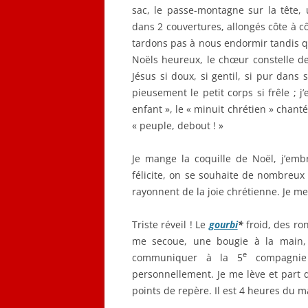
sac, le passe-montagne sur la tête,
dans 2 couvertures, allongés côte à cô
tardons pas à nous endormir tandis q
Noëls heureux, le chœur constelle de 
Jésus si doux, si gentil, si pur dans
pieusement le petit corps si frêle ; j
enfant », le « minuit chrétien » chanté
« peuple, debout ! »
Je mange la coquille de Noël, j’em
félicite, on se souhaite de nombreux
rayonnent de la joie chrétienne. Je me r
Triste réveil ! Le
gourbi
*
froid, des ro
me secoue, une bougie à la main, 
e
communiquer à la 5
compagnie 
personnellement. Je me lève et part 
points de repère. Il est 4 heures du m