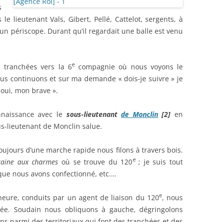
s
e lieutenant Vals, Gibert, Pellé, Cattelot, sergents, à
à un périscope. Durant qu’il regardait une balle est venu
e
 tranchées vers la 6
compagnie où nous voyons le
ous continuons et sur ma demande « dois-je suivre » je
 oui, mon brave ».
nnaissance avec le
sous-lieutenant
de Monclin
[2]
en
ous-lieutenant de Monclin salue.
ujours d’une marche rapide nous filons à travers bois.
e
taine aux charmes
où se trouve du 120
; je suis tout
 que nous avons confectionné, etc.…
e
ure, conduits par un agent de liaison du 120
, nous
azée. Soudain nous obliquons à gauche, dégringolons
ns parmi des territoriaux qui font des tranchées et des