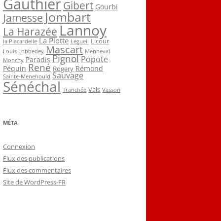
Gauthier
Gibert
Gourbi
Jombart
Jamesse
Lannoy
La Harazée
La Plotte
Licour
la Placardelle
Legueil
Mascart
Louis Lobbedey
Menneval
Pignol
Popote
Paradis
Monchy
René
Péquin
Rémond
Rogery
Sauvage
Sainte-Menehould
Sénéchal
Vals
Tranchée
Vasson
MÉTA
Connexion
Flux des publications
Flux des commentaires
Site de WordPress-FR