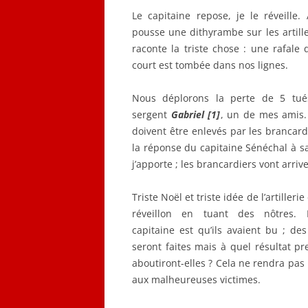
Le capitaine repose, je le réveille. 
pousse une dithyrambe sur les artill
raconte la triste chose : une rafale 
court est tombée dans nos lignes.
Nous déplorons la perte de 5 tué
sergent
Gabriel [1]
, un de mes amis.
doivent être enlevés par les brancardi
la réponse du capitaine Sénéchal à s
j’apporte ; les brancardiers vont arrive
Triste Noël et triste idée de l’artillerie
réveillon en tuant des nôtres. 
capitaine est qu’ils avaient bu ; de
seront faites mais à quel résultat pr
aboutiront-elles ? Cela ne rendra pas 
aux malheureuses victimes.