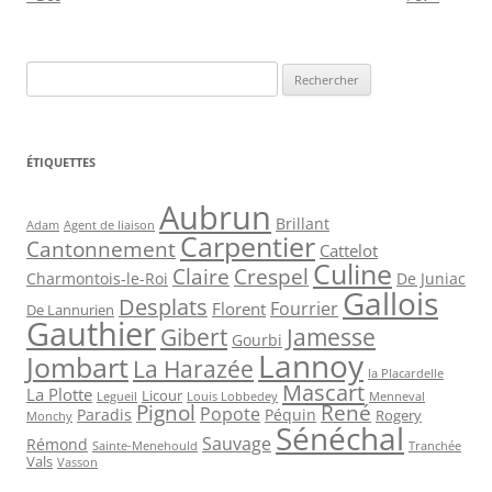
Rechercher :
ÉTIQUETTES
Aubrun
Brillant
Agent de liaison
Adam
Carpentier
Cantonnement
Cattelot
Culine
Claire
Crespel
De Juniac
Charmontois-le-Roi
Gallois
Desplats
Fourrier
Florent
De Lannurien
Gauthier
Jamesse
Gibert
Gourbi
Lannoy
Jombart
La Harazée
la Placardelle
Mascart
La Plotte
Licour
Louis Lobbedey
Menneval
Legueil
Pignol
René
Popote
Péquin
Paradis
Rogery
Monchy
Sénéchal
Sauvage
Rémond
Sainte-Menehould
Tranchée
Vals
Vasson