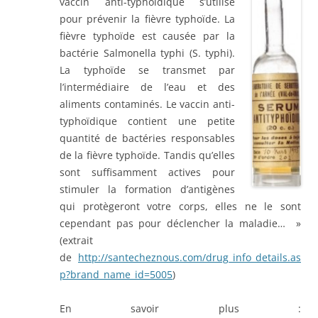
vaccin anti-typhoïdique s’utilise
pour prévenir la fièvre typhoïde. La
fièvre typhoïde est causée par la
bactérie Salmonella typhi (S. typhi).
La typhoïde se transmet par
l’intermédiaire de l’eau et des
aliments contaminés. Le vaccin anti-
typhoïdique contient une petite
quantité de bactéries responsables
de la fièvre typhoïde. Tandis qu’elles
sont suffisamment actives pour
stimuler la formation d’antigènes
qui protègeront votre corps, elles ne le sont
cependant pas pour déclencher la maladie… »
(extrait
de
http://santecheznous.com/drug_info_details.as
p?brand_name_id=5005
)
En savoir plus :