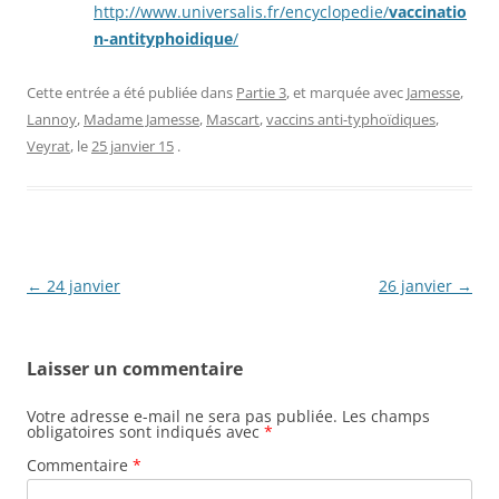
http://www.universalis.fr/encyclopedie/
vaccinatio
n-antityphoidique
/
Cette entrée a été publiée dans
Partie 3
, et marquée avec
Jamesse
,
Lannoy
,
Madame Jamesse
,
Mascart
,
vaccins anti-typhoïdiques
,
Veyrat
, le
25 janvier 15
.
Navigation
←
24 janvier
26 janvier
→
des
articles
Laisser un commentaire
Votre adresse e-mail ne sera pas publiée.
Les champs
obligatoires sont indiqués avec
*
Commentaire
*