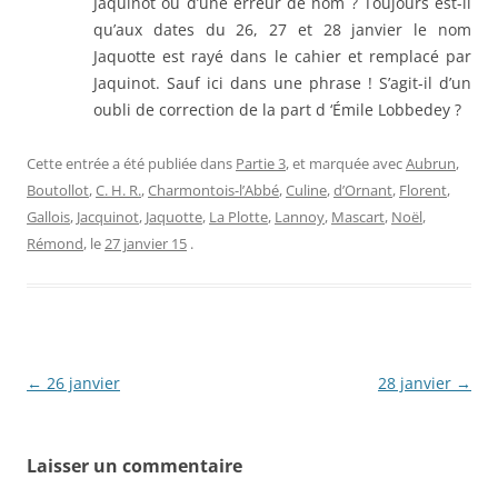
Jaquinot ou d’une erreur de nom ? Toujours est-il
qu’aux dates du 26, 27 et 28 janvier le nom
Jaquotte est rayé dans le cahier et remplacé par
Jaquinot. Sauf ici dans une phrase ! S’agit-il d’un
oubli de correction de la part d ‘Émile Lobbedey ?
Cette entrée a été publiée dans
Partie 3
, et marquée avec
Aubrun
,
Boutollot
,
C. H. R.
,
Charmontois-l’Abbé
,
Culine
,
d’Ornant
,
Florent
,
Gallois
,
Jacquinot
,
Jaquotte
,
La Plotte
,
Lannoy
,
Mascart
,
Noël
,
Rémond
, le
27 janvier 15
.
Navigation
←
26 janvier
28 janvier
→
des
articles
Laisser un commentaire