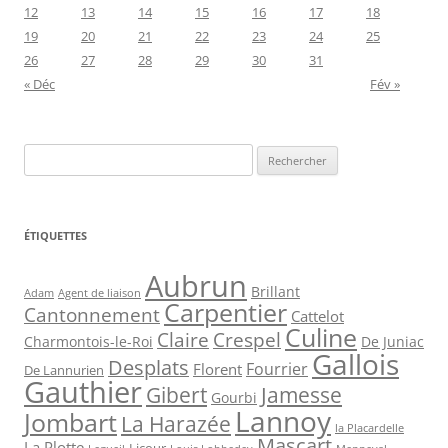
12
13
14
15
16
17
18
19
20
21
22
23
24
25
26
27
28
29
30
31
« Déc
Fév »
Rechercher :
ÉTIQUETTES
Aubrun
Brillant
Agent de liaison
Adam
Carpentier
Cantonnement
Cattelot
Culine
Claire
Crespel
De Juniac
Charmontois-le-Roi
Gallois
Desplats
Fourrier
Florent
De Lannurien
Gauthier
Jamesse
Gibert
Gourbi
Lannoy
Jombart
La Harazée
la Placardelle
Mascart
La Plotte