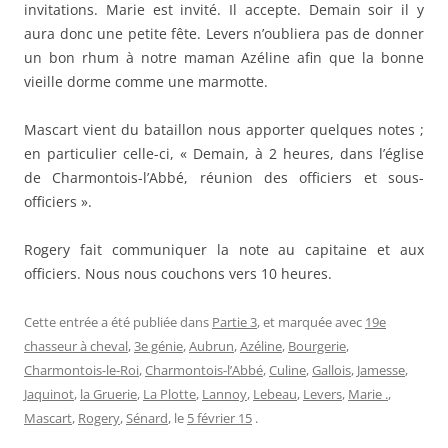
invitations. Marie est invité. Il accepte. Demain soir il y
aura donc une petite fête. Levers n’oubliera pas de donner
un bon rhum à notre maman Azéline afin que la bonne
vieille dorme comme une marmotte.
Mascart vient du bataillon nous apporter quelques notes ;
en particulier celle-ci, « Demain, à 2 heures, dans l’église
de Charmontois-l’Abbé, réunion des officiers et sous-
officiers ».
Rogery fait communiquer la note au capitaine et aux
officiers. Nous nous couchons vers 10 heures.
Cette entrée a été publiée dans
Partie 3
, et marquée avec
19e
chasseur à cheval
,
3e génie
,
Aubrun
,
Azéline
,
Bourgerie
,
Charmontois-le-Roi
,
Charmontois-l’Abbé
,
Culine
,
Gallois
,
Jamesse
,
Jaquinot
,
la Gruerie
,
La Plotte
,
Lannoy
,
Lebeau
,
Levers
,
Marie .
,
Mascart
,
Rogery
,
Sénard
, le
5 février 15
.