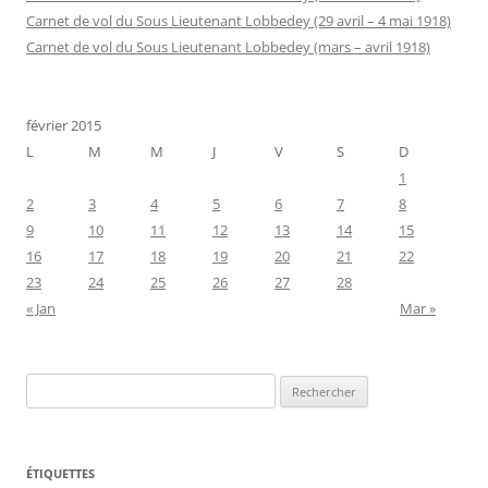
Carnet de vol du Sous Lieutenant Lobbedey (29 avril – 4 mai 1918)
Carnet de vol du Sous Lieutenant Lobbedey (mars – avril 1918)
février 2015
L
M
M
J
V
S
D
1
2
3
4
5
6
7
8
9
10
11
12
13
14
15
16
17
18
19
20
21
22
23
24
25
26
27
28
« Jan
Mar »
Rechercher :
ÉTIQUETTES