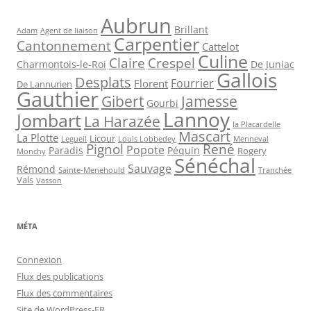
Aubrun
Brillant
Agent de liaison
Adam
Carpentier
Cantonnement
Cattelot
Culine
Claire
Crespel
De Juniac
Charmontois-le-Roi
Gallois
Desplats
Fourrier
Florent
De Lannurien
Gauthier
Jamesse
Gibert
Gourbi
Lannoy
Jombart
La Harazée
la Placardelle
Mascart
La Plotte
Licour
Louis Lobbedey
Menneval
Legueil
Pignol
René
Popote
Péquin
Paradis
Rogery
Monchy
Sénéchal
Sauvage
Rémond
Sainte-Menehould
Tranchée
Vals
Vasson
MÉTA
Connexion
Flux des publications
Flux des commentaires
Site de WordPress-FR