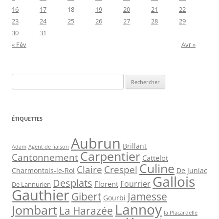
16
17
18
19
20
21
22
23
24
25
26
27
28
29
30
31
« Fév
Avr »
Rechercher :
ÉTIQUETTES
Aubrun
Brillant
Agent de liaison
Adam
Carpentier
Cantonnement
Cattelot
Culine
Claire
Crespel
De Juniac
Charmontois-le-Roi
Gallois
Desplats
Fourrier
Florent
De Lannurien
Gauthier
Jamesse
Gibert
Gourbi
Lannoy
Jombart
La Harazée
la Placardelle