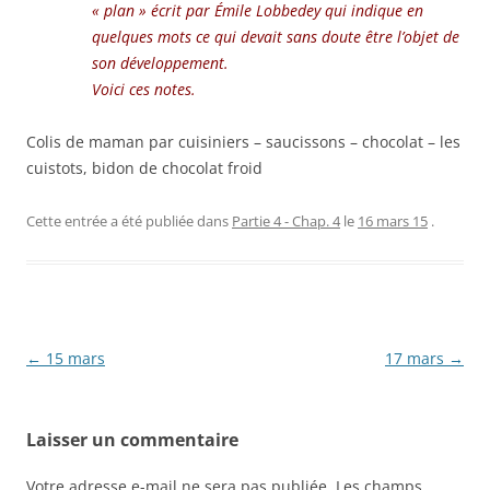
« plan » écrit par Émile Lobbedey qui indique en
quelques mots ce qui devait sans doute être l’objet de
son développement.
Voici ces notes.
Colis de maman par cuisiniers – saucissons – chocolat – les
cuistots, bidon de chocolat froid
Cette entrée a été publiée dans
Partie 4 - Chap. 4
le
16 mars 15
.
Navigation
←
15 mars
17 mars
→
des
articles
Laisser un commentaire
Votre adresse e-mail ne sera pas publiée.
Les champs