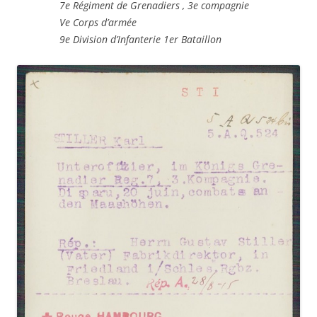
7
e
Régiment de Grenadiers , 3
e
compagnie
V
e
Corps d’armée
9
e
Division d’Infanterie 1
er
Bataillon