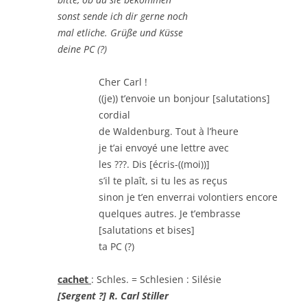
sonst sende ich dir gerne noch
mal etliche. Grüße und Küsse
deine PC (?)
Cher Carl !
((je)) t’envoie un bonjour [salutations]
cordial
de Waldenburg. Tout à l’heure
je t’ai envoyé une lettre avec
les ???. Dis [écris-((moi))]
s’il te plaît, si tu les as reçus
sinon je t’en enverrai volontiers encore
quelques autres. Je t’embrasse
[salutations et bises]
ta PC (?)
cachet
: Schles. = Schlesien : Silésie
[
Sergent
?] R.
Carl Stiller