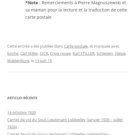
*Note
: Remerciements à Pierre Magnuszewski et
sa maman pour la lecture et la traduction de cette
carte postale
Cette entrée a été publiée dans
Carte postale
, et marquée avec
boche
,
Carl Stiller
,
CICR
,
Croix rouge
,
Karl STILLER
,
Schlesien
,
Silésie
,
Waldenburg
, le
13 juin 15
.
ARTICLES RÉCENTS
14 octobre 1920
Carnet de vol du Sous Lieutenant Lobbedey (janvier 1920 – juillet
1926)
Carnet de vol du Sous Lieutenant Lobbedey (septembre –