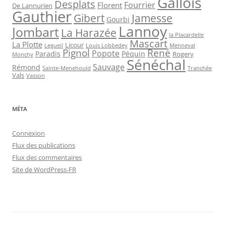
Gallois
Desplats
Fourrier
Florent
De Lannurien
Gauthier
Jamesse
Gibert
Gourbi
Lannoy
Jombart
La Harazée
la Placardelle
Mascart
La Plotte
Licour
Louis Lobbedey
Menneval
Legueil
Pignol
René
Popote
Péquin
Paradis
Rogery
Monchy
Sénéchal
Sauvage
Rémond
Sainte-Menehould
Tranchée
Vals
Vasson
MÉTA
Connexion
Flux des publications
Flux des commentaires
Site de WordPress-FR