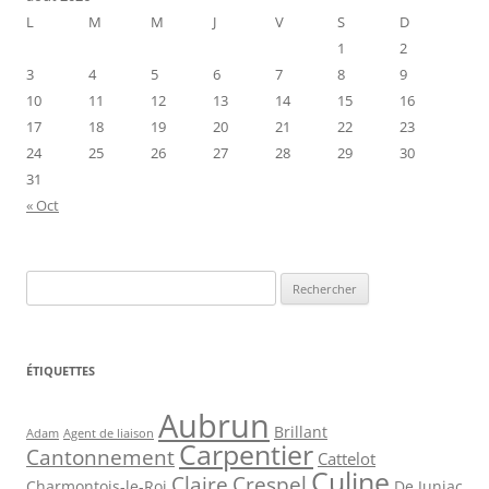
L
M
M
J
V
S
D
1
2
3
4
5
6
7
8
9
10
11
12
13
14
15
16
17
18
19
20
21
22
23
24
25
26
27
28
29
30
31
« Oct
Rechercher :
ÉTIQUETTES
Aubrun
Brillant
Agent de liaison
Adam
Carpentier
Cantonnement
Cattelot
Culine
Claire
Crespel
De Juniac
Charmontois-le-Roi