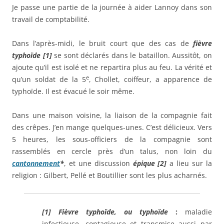
Je passe une partie de la journée à aider Lannoy dans son
travail de comptabilité.
Dans l’après-midi, le bruit court que des cas de
fièvre
typhoïde [1]
se sont déclarés dans le bataillon. Aussitôt, on
ajoute qu’il est isolé et ne repartira plus au feu. La vérité et
e
qu’un soldat de la 5
, Chollet, coiffeur, a apparence de
typhoïde. Il est évacué le soir même.
Dans une maison voisine, la liaison de la compagnie fait
des crêpes. J’en mange quelques-unes. C’est délicieux. Vers
5 heures, les sous-officiers de la compagnie sont
rassemblés en cercle près d’un talus, non loin du
cantonnement
*
, et une discussion
épique [2]
a lieu sur la
religion : Gilbert, Pellé et Boutillier sont les plus acharnés.
[1]
Fièvre
typhoïde, ou typhoïde
:
maladie
infectieuse, contagieuse et transmise aussi par