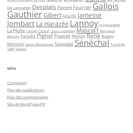
Gallois
Desplats
Fourrier
Florent
De Lannurien
Gauthier
Jamesse
Gibert
Gourbi
Lannoy
Jombart
La Harazée
la Placardelle
Mascart
La Plotte
Licour
Louis Lobbedey
Menneval
Legueil
Pignol
René
Popote
Péquin
Paradis
Rogery
Monchy
Sénéchal
Sauvage
Rémond
Sainte-Menehould
Tranchée
Vals
Vasson
MÉTA
Connexion
Flux des publications
Flux des commentaires
Site de WordPress-FR