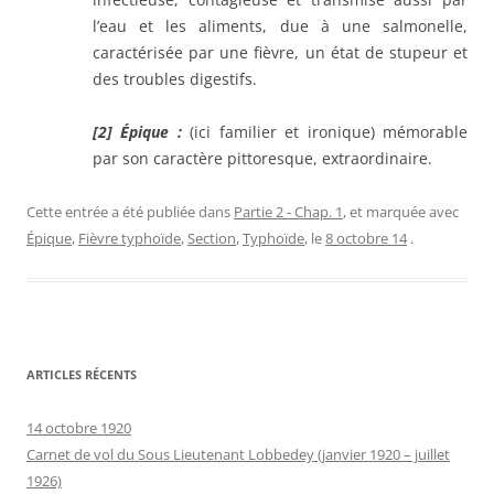
l’eau et les aliments, due à une salmonelle,
caractérisée par une fièvre, un état de stupeur et
des troubles digestifs.
[2]
Épique :
(ici f
amilier
et
ironique)
mémorable
par son caractère pittoresque, extraordinaire.
Cette entrée a été publiée dans
Partie 2 - Chap. 1
, et marquée avec
Épique
,
Fièvre typhoïde
,
Section
,
Typhoïde
, le
8 octobre 14
.
ARTICLES RÉCENTS
14 octobre 1920
Carnet de vol du Sous Lieutenant Lobbedey (janvier 1920 – juillet
1926)