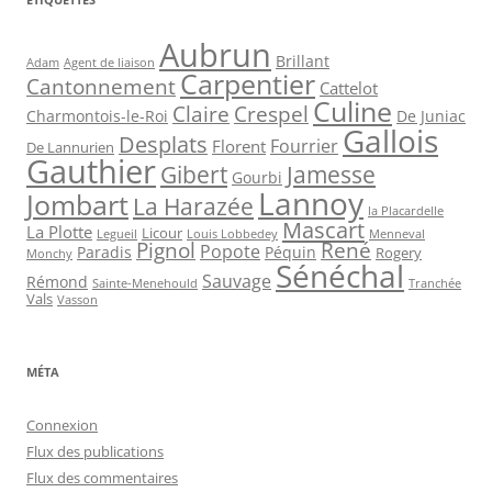
Aubrun
Brillant
Agent de liaison
Adam
Carpentier
Cantonnement
Cattelot
Culine
Claire
Crespel
De Juniac
Charmontois-le-Roi
Gallois
Desplats
Fourrier
Florent
De Lannurien
Gauthier
Jamesse
Gibert
Gourbi
Lannoy
Jombart
La Harazée
la Placardelle
Mascart
La Plotte
Licour
Louis Lobbedey
Menneval
Legueil
Pignol
René
Popote
Péquin
Paradis
Rogery
Monchy
Sénéchal
Sauvage
Rémond
Sainte-Menehould
Tranchée
Vals
Vasson
MÉTA
Connexion
Flux des publications
Flux des commentaires