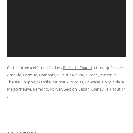
Cette entrée a été publiée dans
Partie 1 - Chap. 1
, et marquée avec
Arnould
,
Barraud
,
Bompart
,
Dun-sur-Meuse
,
Hudet.
,
Jametz
,
le
Theute
,
Louppy
,
Marville
,
Murvaux
,
Nicolas
,
Poncelet
,
Pougin de la
Maisonneuve
,
Rémond
,
Roliyer
,
Section
,
Sedan
,
Stenay
, le
1 août 14
.
ARTICLES RÉCENTS