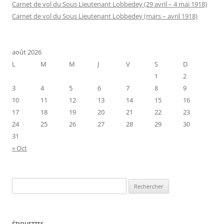
Carnet de vol du Sous Lieutenant Lobbedey (29 avril – 4 mai 1918)
Carnet de vol du Sous Lieutenant Lobbedey (mars – avril 1918)
août 2026
L
M
M
J
V
S
D
1
2
3
4
5
6
7
8
9
10
11
12
13
14
15
16
17
18
19
20
21
22
23
24
25
26
27
28
29
30
31
« Oct
Rechercher :
ÉTIQUETTES