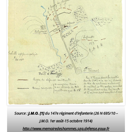
Source :
J.M.O. [1]
du 147e régiment d’infanterie (26 N 695/10 –
J.M.O. 1er août-15 octobre 1914)
http://www.memoiredeshommes.sga.defense.gouv.fr