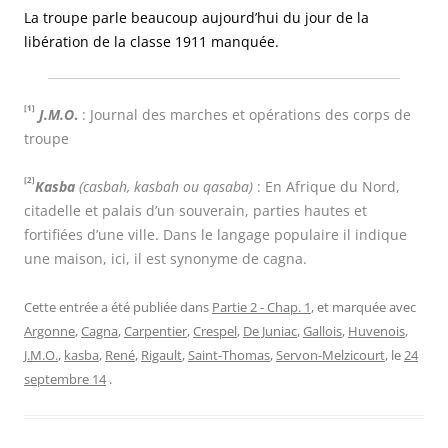
La troupe parle beaucoup aujourd’hui du jour de la
libération de la classe 1911 manquée.
[1]
J.M.O
.
: Journal des marches et opérations des corps de
troupe
[2]
Kasba
(casbah, kasbah ou qasaba)
:
En
Afrique du Nord,
citadelle et palais d’un souverain, parties hautes et
fortifiées d’une ville. Dans le langage populaire il indique
une maison, ici, il est synonyme de cagna.
Cette entrée a été publiée dans
Partie 2 - Chap. 1
, et marquée avec
Argonne
,
Cagna
,
Carpentier
,
Crespel
,
De Juniac
,
Gallois
,
Huvenois
,
J.M.O.
,
kasba
,
René
,
Rigault
,
Saint-Thomas
,
Servon-Melzicourt
, le
24
septembre 14
.