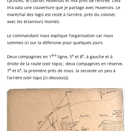
cyclistes, le clairon, Huvenois et moi près de l’entrée. Cela
m’a valu une couverture que je partage avec Huvenois. Le
maréchal des logis est resté à l’arrière, près du colonel,
avec les éclaireurs montés.
Le commandant nous explique l’organisation car nous
sommes ici sur la défensive pour quelques jours.
ère
e
e
Deux compagnies en 1
ligne, 5
et 8
, à gauche et à
droite de la route (voir topo) ; deux compagnies en réserve,
e
e
7
et 6
, la première près de nous, la seconde un peu à
l’arrière (voir topo [ci-dessous]).