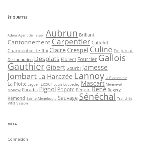
ÉTIQUETTES
Aubrun
Brillant
Agent de liaison
Adam
Carpentier
Cantonnement
Cattelot
Culine
Claire
Crespel
De Juniac
Charmontois-le-Roi
Gallois
Desplats
Fourrier
Florent
De Lannurien
Gauthier
Jamesse
Gibert
Gourbi
Lannoy
Jombart
La Harazée
la Placardelle
Mascart
La Plotte
Licour
Louis Lobbedey
Menneval
Legueil
Pignol
René
Popote
Péquin
Paradis
Rogery
Monchy
Sénéchal
Sauvage
Rémond
Sainte-Menehould
Tranchée
Vals
Vasson
MÉTA
Connexion