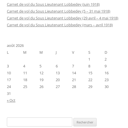
Carnet de vol du Sous Lieutenant Lobbedey (juin 1918)
Carnet de vol du Sous Lieutenant Lobbedey (5 – 31 mai 1918)
Carnet de vol du Sous Lieutenant Lobbedey (29 avril – 4 mai 1918)
Carnet de vol du Sous Lieutenant Lobbedey (mars – avril 1918)
août 2026
L
M
M
J
V
S
D
1
2
3
4
5
6
7
8
9
10
11
12
13
14
15
16
17
18
19
20
21
22
23
24
25
26
27
28
29
30
31
« Oct
Rechercher :