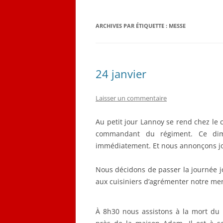
QUELQUES CORRESPON
ARCHIVES PAR ÉTIQUETTE :
MESSE
LES PLANS D’ÉMILE LOB
CARNET DE VOL (1916-19
24 janvier
Laisser un commentaire
Au petit jour Lannoy se rend chez le 
commandant du régiment. Ce dim
immédiatement. Et nous annonçons jo
Nous décidons de passer la journée j
aux cuisiniers d’agrémenter notre menu
À 8h30 nous assistons à la mort du 