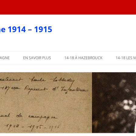
e 1914 – 1915
PAGNE
EN SAVOIR PLUS
14-18 À HAZEBROUCK
14-18 LES 
EN CARTES POSTALES
?
AFFICHES 2018
ARTIE
AFFICHES PAR COMMUNE
ME PARTIE
L’ABBÉ LEMIRE TÉMOIGNE
PARTIE
 PARTIE