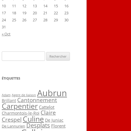
10
11
12
13
14
15
16
17
18
19
20
21
22
23
24
25
26
27
28
29
30
31
« Oct
Rechercher :
ÉTIQUETTES
Aubrun
Agent de liaison
Adam
Cantonnement
Brillant
Carpentier
Cattelot
Claire
Charmontois-le-Roi
Culine
Crespel
De Juniac
Desplats
Florent
De Lannurien