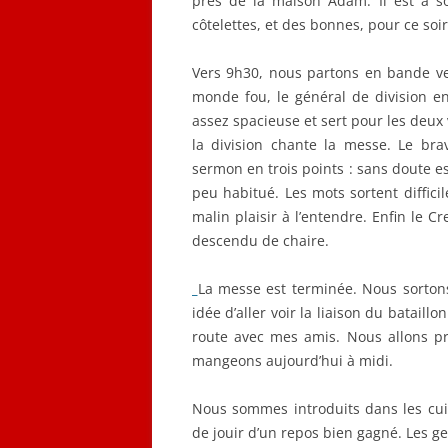
près de la maison Adam. Il est à s
côtelettes, et des bonnes, pour ce soir
Vers 9h30, nous partons en bande ver
monde fou, le général de division en t
assez spacieuse et sert pour les deux
la division chante la messe. Le brav
sermon en trois points : sans doute es
peu habitué. Les mots sortent diff
malin plaisir à l’entendre. Enfin le C
descendu de chaire.
La messe est terminée. Nous sortons 
idée d’aller voir la liaison du bataill
route avec mes amis. Nous allons pre
mangeons aujourd’hui à midi.
Nous sommes introduits dans les cuis
de jouir d’un repos bien gagné. Les g