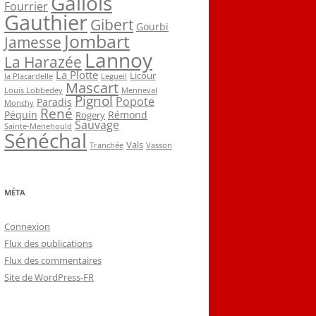
Gallois
Fourrier
Gauthier
Gibert
Gourbi
Jombart
Jamesse
Lannoy
La Harazée
La Plotte
Licour
la Placardelle
Legueil
Mascart
Louis Lobbedey
Menneval
Pignol
Popote
Paradis
Monchy
René
Péquin
Rémond
Rogery
Sauvage
Sainte-Menehould
Sénéchal
Vals
Tranchée
Vasson
MÉTA
Connexion
Flux des publications
Flux des commentaires
Site de WordPress-FR