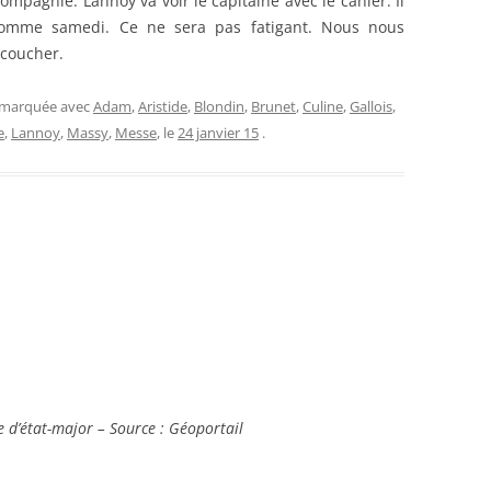
pagnie. Lannoy va voir le capitaine avec le cahier. Il
 comme samedi. Ce ne sera pas fatigant. Nous nous
 coucher.
t marquée avec
Adam
,
Aristide
,
Blondin
,
Brunet
,
Culine
,
Gallois
,
e
,
Lannoy
,
Massy
,
Messe
, le
24 janvier 15
.
te d’état-major – Source : Géoportail