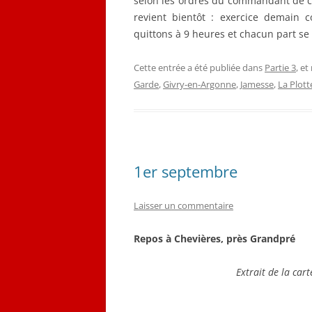
selon les ordres du commandant de com
revient bientôt : exercice demain
quittons à 9 heures et chacun part se
Cette entrée a été publiée dans
Partie 3
, e
Garde
,
Givry-en-Argonne
,
Jamesse
,
La Plott
1er septembre
Laisser un commentaire
Repos à Chevières, près Grandpré
Extrait de la car