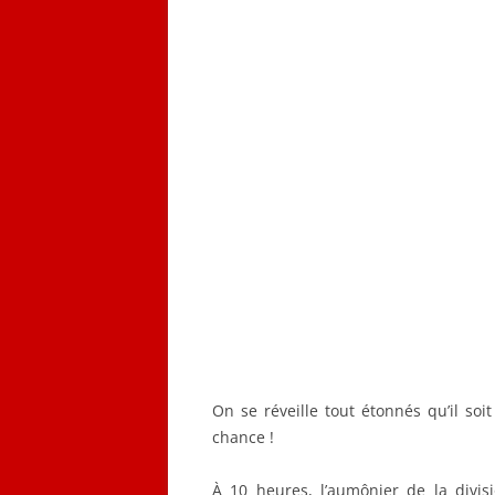
On se réveille tout étonnés qu’il soi
chance !
À 10 heures, l’aumônier de la divis