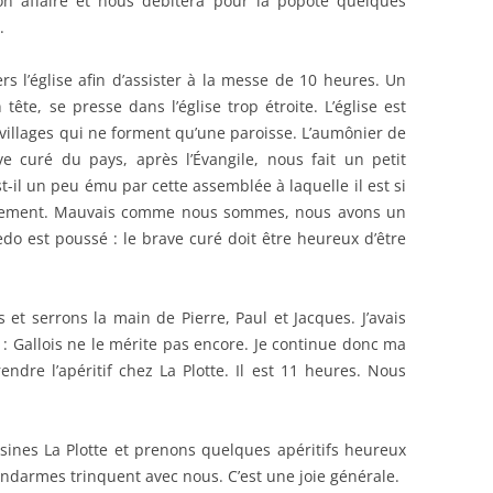
on affaire et nous débitera pour la popote quelques
.
s l’église afin d’assister à la messe de 10 heures. Un
ête, se presse dans l’église trop étroite. L’église est
 villages qui ne forment qu’une paroisse. L’aumônier de
e curé du pays, après l’Évangile, nous fait un petit
t-il un peu ému par cette assemblée à laquelle il est si
icilement. Mauvais comme nous sommes, nous avons un
redo est poussé : le brave curé doit être heureux d’être
et serrons la main de Pierre, Paul et Jacques. J’avais
on : Gallois ne le mérite pas encore. Je continue donc ma
ndre l’apéritif chez La Plotte. Il est 11 heures. Nous
ines La Plotte et prenons quelques apéritifs heureux
endarmes trinquent avec nous. C’est une joie générale.