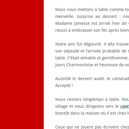
Nous nous mettons à table comme touj
merveille. Surprise au dessert : n
Madame Jamesse est arrivé hier de Gi
réussi à embrasser son fils après bien 
Notre ami fut dégourdi. Il alla trouv
son odyssée et l’arrivée probable de s
table. C’était aimable et gentilhomm
jours Charmontoise et heureuse de vo
Aussitôt le dessert avalé, le camara
Accepté !
Nous restons longtemps à table. Nou
village et nous dirigeons vers le
can
bientôt dans la maison où il est chez 
Ceux qui ne jouent pas écrivent chez