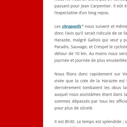
passant pour Jean Carpentier. Il eût é
l’expectative d’un long repos.
Les
shrapnells
*
nous suivent et mêm
donc l’avis qu’il serait ridicule de se 
Harazée, malgré Gallois qui veut y 
Paradis, Sauvage, et Crespel le cyclis
détour de 10 km. Au moins nous serons
journée et journée de plus ensoleillée
Nous filons donc rapidement sur Vi
visée que la cote de la Harazée est 
dernièrement tombaient les obus lan
auquel nous assistâmes étant dans la
sommes dépassés par tous les officie
pour plus de sûreté.
Il est 8h30. Le temps est splendide ; 