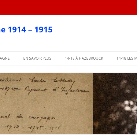
e 1914 – 1915
PAGNE
EN SAVOIR PLUS
14-18 À HAZEBROUCK
14-18 LES 
EN CARTES POSTALES
?
AFFICHES 2018
ARTIE
AFFICHES PAR COMMUNE
ME PARTIE
L’ABBÉ LEMIRE TÉMOIGNE
PARTIE
 PARTIE