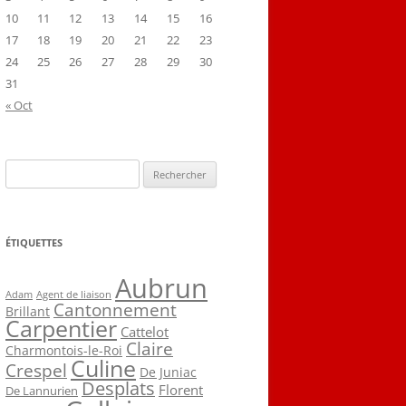
10
11
12
13
14
15
16
17
18
19
20
21
22
23
24
25
26
27
28
29
30
31
« Oct
Rechercher :
ÉTIQUETTES
Aubrun
Agent de liaison
Adam
Cantonnement
Brillant
Carpentier
Cattelot
Claire
Charmontois-le-Roi
Culine
Crespel
De Juniac
Desplats
Florent
De Lannurien