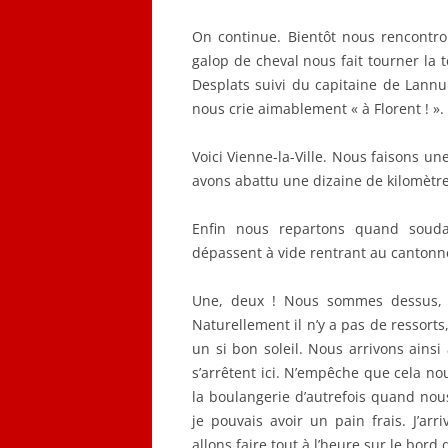
On continue. Bientôt nous rencontr
galop de cheval nous fait tourner la tê
Desplats suivi du capitaine de Lannu
nous crie aimablement « à Florent ! ».
Voici Vienne-la-Ville. Nous faisons u
avons abattu une dizaine de kilomètr
Enfin nous repartons quand soudai
dépassent à vide rentrant au canton
Une, deux ! Nous sommes dessus, bl
Naturellement il n’y a pas de ressorts
un si bon soleil. Nous arrivons ainsi
s’arrêtent ici. N’empêche que cela n
la boulangerie d’autrefois quand nous
je pouvais avoir un pain frais. J’arr
allons faire tout à l’heure sur le bord 