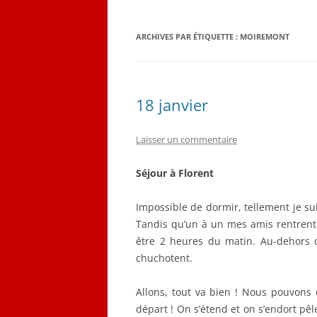
QUELQUES CORRESPON
ARCHIVES PAR ÉTIQUETTE :
MOIREMONT
LES PLANS D’ÉMILE LOB
CARNET DE VOL (1916-19
18 janvier
Laisser un commentaire
Séjour à Florent
Impossible de dormir, tellement je sui
Tandis qu’un à un mes amis rentrent 
être 2 heures du matin. Au-dehors c
chuchotent.
Allons, tout va bien ! Nous pouvons 
départ ! On s’étend et on s’endort pêle