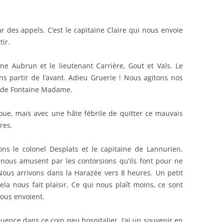
r des appels. C’est le capitaine Claire qui nous envoie
tir.
aine Aubrun et le lieutenant Carrière, Gout et Vals. Le
ns partir de l’avant. Adieu Gruerie ! Nous agitons nos
is de Fontaine Madame.
ue, mais avec une hâte fébrile de quitter ce mauvais
res.
ns le colonel Desplats et le capitaine de Lannurien.
ous amusent par les contorsions qu’ils font pour ne
 Nous arrivons dans la Harazée vers 8 heures. Un petit
ela nous fait plaisir. Ce qui nous plaît moins, ce sont
ous envoient.
ence dans ce coin peu hospitalier. J’ai un souvenir en