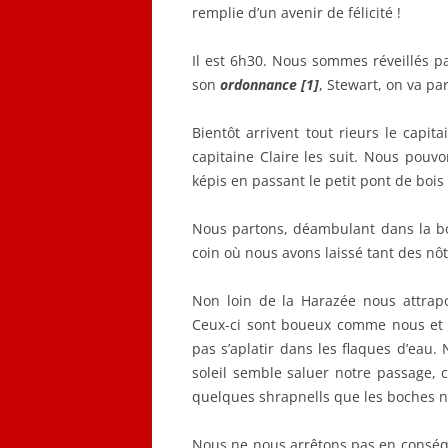
remplie d’un avenir de félicité !
Il est 6h30. Nous sommes réveillés pa
son
ordonnance [1]
, Stewart, on va par
Bientôt arrivent tout rieurs le capit
capitaine Claire les suit. Nous pouvo
képis en passant le petit pont de bo
Nous partons, déambulant dans la bo
coin où nous avons laissé tant des nôt
Non loin de la Harazée nous attrapo
Ceux-ci sont boueux comme nous et n
pas s’aplatir dans les flaques d’eau.
soleil semble saluer notre passage, c
quelques shrapnells que les boches n
Nous ne nous arrêtons pas en conséqu