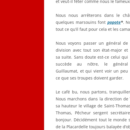
et veut-il fêter comme nous le fameux
Nous nous arrêterons dans le ch
quelques marsouins font
popote
*
. N
tout ce qu’il faut pour cela et les cam
Nous voyons passer un général de
division avec tout son état-major et
sa suite. Sans doute est-ce celui qui
succède au nôtre, le général
Guillaumat, et qui vient voir un peu
ce que ses troupes doivent garder.
Le café bu, nous partons, tranquille
Nous marchons dans la direction de V
sa hauteur le village de Saint-Thoma
Thomas, Pêcheur sergent secrétair
bonjour. Décidément tout le monde su
de la Placardelle toujours balayée d’o