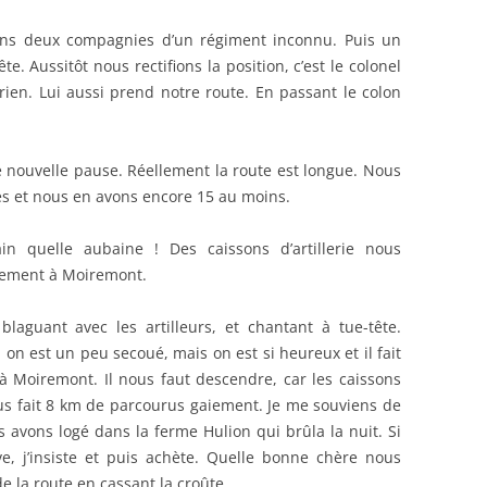
ons deux compagnies d’un régiment inconnu. Puis un
te. Aussitôt nous rectifions la position, c’est le colonel
rien. Lui aussi prend notre route. En passant le colon
ne nouvelle pause. Réellement la route est longue. Nous
es et nous en avons encore 15 au moins.
n quelle aubaine ! Des caissons d’artillerie nous
nement à Moiremont.
aguant avec les artilleurs, et chantant à tue-tête.
, on est un peu secoué, mais on est si heureux et il fait
 à Moiremont. Il nous faut descendre, car les caissons
ous fait 8 km de parcourus gaiement. Je me souviens de
 avons logé dans la ferme Hulion qui brûla la nuit. Si
ive, j’insiste et puis achète. Quelle bonne chère nous
de la route en cassant la croûte.