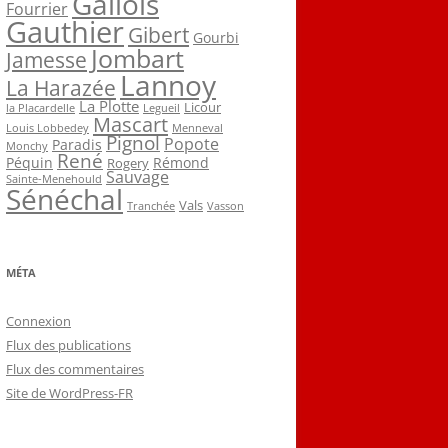
Gallois
Fourrier
Gauthier
Gibert
Gourbi
Jombart
Jamesse
Lannoy
La Harazée
La Plotte
Licour
la Placardelle
Legueil
Mascart
Louis Lobbedey
Menneval
Pignol
Popote
Paradis
Monchy
René
Péquin
Rémond
Rogery
Sauvage
Sainte-Menehould
Sénéchal
Vals
Tranchée
Vasson
MÉTA
Connexion
Flux des publications
Flux des commentaires
Site de WordPress-FR