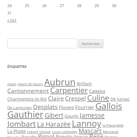
24
25
26
27
28
29
30
31
« Oct
Rechercher :
ÉTIQUETTES
Aubrun
Brillant
Agent de liaison
Adam
Carpentier
Cantonnement
Cattelot
Culine
Claire
Crespel
De Juniac
Charmontois-le-Roi
Gallois
Desplats
Fourrier
Florent
De Lannurien
Gauthier
Jamesse
Gibert
Gourbi
Lannoy
Jombart
La Harazée
la Placardelle
Mascart
La Plotte
Licour
Louis Lobbedey
Menneval
Legueil
Pignol
René
Popote
Péquin