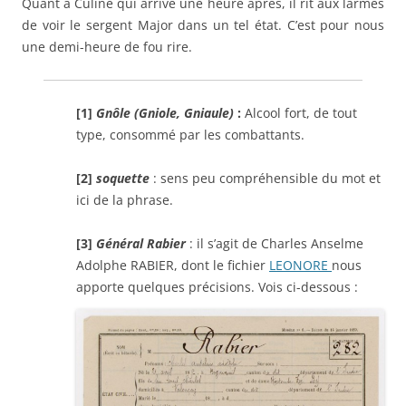
Quant à Culine qui arrive une heure après, il rit aux larmes
de voir le sergent Major dans un tel état. C’est pour nous
une demi-heure de fou rire.
[1]
Gnôle (Gniole, Gniaule)
:
Alcool fort, de tout
type, consommé par les combattants.
[2]
soquette
: sens peu compréhensible du mot et
ici de la phrase.
[3]
Général Rabier
: il s’agit de Charles Anselme
Adolphe RABIER, dont le fichier
LEONORE
nous
apporte quelques précisions. Vois ci-dessous :