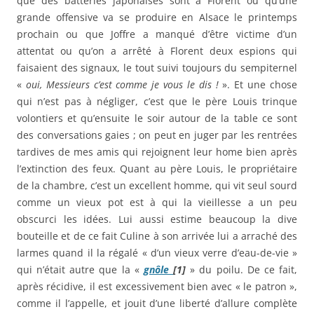
que des batteries japonaises sont à Florent ou qu’une
grande offensive va se produire en Alsace le printemps
prochain ou que Joffre a manqué d’être victime d’un
attentat ou qu’on a arrêté à Florent deux espions qui
faisaient des signaux, le tout suivi toujours du sempiternel
«
oui, Messieurs c’est comme je vous le dis !
». Et une chose
qui n’est pas à négliger, c’est que le père Louis trinque
volontiers et qu’ensuite le soir autour de la table ce sont
des conversations gaies ; on peut en juger par les rentrées
tardives de mes amis qui rejoignent leur home bien après
l’extinction des feux. Quant au père Louis, le propriétaire
de la chambre, c’est un excellent homme, qui vit seul sourd
comme un vieux pot est à qui la vieillesse a un peu
obscurci les idées. Lui aussi estime beaucoup la dive
bouteille et de ce fait Culine à son arrivée lui a arraché des
larmes quand il la régalé « d’un vieux verre d’eau-de-vie »
qui n’était autre que la «
gnôle
[1]
» du poilu. De ce fait,
après récidive, il est excessivement bien avec « le patron »,
comme il l’appelle, et jouit d’une liberté d’allure complète