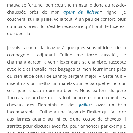
mauvaise fortune, bon cœur. Je m’installe donc au rez-de-
chaussée près de mon
agent de liaison
*
Pignol. Je
coucherai sur la paille, voilà tout. À un peu de confort, plus
ou moins près… Ici c’est le nécessaire qu’il faut, le luxe est
du superflu.
Je vais raconter la blague à quelques sous-officiers de la
compagnie. L’adjudant Culine me force aussitôt, le
charmant garçon, à venir loger dans sa chambre. J’accepte
avec joie et installe mes bagages et mon fourniment près
du sien et de celui de Lannoy sergent major. « Cette nuit »
disent-ils « on mettra un matelas sur le parquet et le tour
sera joué, chacun dormira bien ». Nous parlons du père
Thomas, celui chez qui ils font popote et qui coupent les
cheveux des Florentais et des
poilus
*
avec un brio
incomparable ; Culine a une façon de l’imiter qui fait rire
aux larmes quand au milieu d’une coupe de cheveux il
s’arrête pour discuter avec feu pour annoncer par exemple