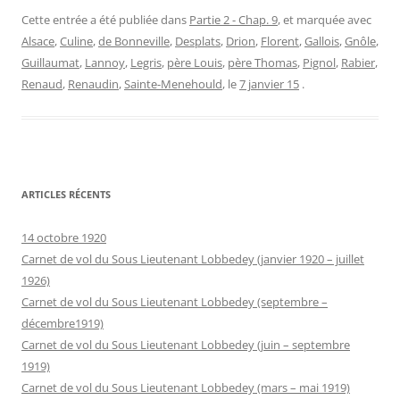
Cette entrée a été publiée dans
Partie 2 - Chap. 9
, et marquée avec
Alsace
,
Culine
,
de Bonneville
,
Desplats
,
Drion
,
Florent
,
Gallois
,
Gnôle
,
Guillaumat
,
Lannoy
,
Legris
,
père Louis
,
père Thomas
,
Pignol
,
Rabier
,
Renaud
,
Renaudin
,
Sainte-Menehould
, le
7 janvier 15
.
ARTICLES RÉCENTS
14 octobre 1920
Carnet de vol du Sous Lieutenant Lobbedey (janvier 1920 – juillet
1926)
Carnet de vol du Sous Lieutenant Lobbedey (septembre –
décembre1919)
Carnet de vol du Sous Lieutenant Lobbedey (juin – septembre
1919)
Carnet de vol du Sous Lieutenant Lobbedey (mars – mai 1919)