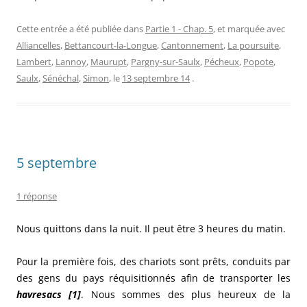
Cette entrée a été publiée dans
Partie 1 - Chap. 5
, et marquée avec
Alliancelles
,
Bettancourt-la-Longue
,
Cantonnement
,
La poursuite
,
Lambert
,
Lannoy
,
Maurupt
,
Pargny-sur-Saulx
,
Pécheux
,
Popote
,
Saulx
,
Sénéchal
,
Simon
, le
13 septembre 14
.
5 septembre
1 réponse
Nous quittons dans la nuit. Il peut être 3 heures du matin.
Pour la première fois, des chariots sont prêts, conduits par
des gens du pays réquisitionnés afin de transporter les
havresacs [1]
. Nous sommes des plus heureux de la