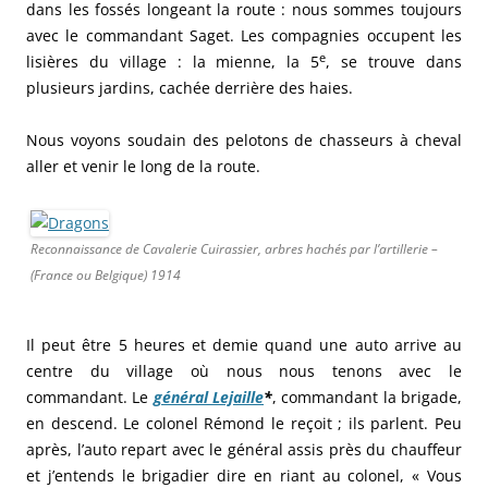
dans les fossés longeant la route : nous sommes toujours
avec le commandant Saget. Les compagnies occupent les
e
lisières du village : la mienne, la 5
, se trouve dans
plusieurs jardins, cachée derrière des haies.
Nous voyons soudain des pelotons de chasseurs à cheval
aller et venir le long de la route.
Reconnaissance de Cavalerie Cuirassier, arbres hachés par l’artillerie –
(France ou Belgique) 1914
Il peut être 5 heures et demie quand une auto arrive au
centre du village où nous nous tenons avec le
commandant. Le
général Lejaille
*
, commandant la brigade,
en descend. Le colonel Rémond le reçoit ; ils parlent. Peu
après, l’auto repart avec le général assis près du chauffeur
et j’entends le brigadier dire en riant au colonel, « Vous