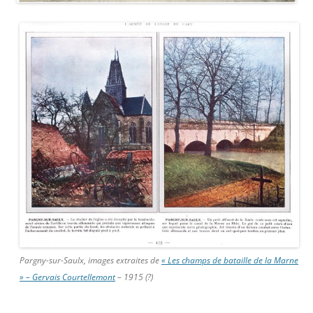
Pargny-sur-Saulx, images extraites de
« Les champs de bataille de la Marne
» – Gervais Courtellemont
– 1915 (?)