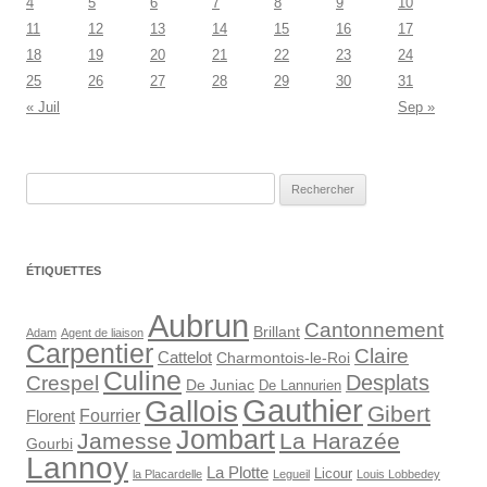
4
5
6
7
8
9
10
11
12
13
14
15
16
17
18
19
20
21
22
23
24
25
26
27
28
29
30
31
« Juil
Sep »
Rechercher :
ÉTIQUETTES
Aubrun
Cantonnement
Brillant
Adam
Agent de liaison
Carpentier
Claire
Cattelot
Charmontois-le-Roi
Culine
Desplats
Crespel
De Juniac
De Lannurien
Gauthier
Gallois
Gibert
Florent
Fourrier
Jombart
Jamesse
La Harazée
Gourbi
Lannoy
La Plotte
Licour
la Placardelle
Legueil
Louis Lobbedey