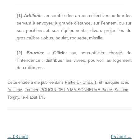
[1]
Artillerie
: ensemble des armes collectives ou lourdes
servant à envoyer, à grande distance, sur l’ennemi ou sur
ses positions et ses équipements, divers projectiles de
gros calibre : obus, boulet, roquette, missile
[2]
Fourrier
: Officier ou sous-officier chargé de
l’intendance : distribuer les vivres, pourvoir au logement
des militaires.
Cette entrée a été publiée dans
Partie 1 - Chap. 1
, et marquée avec
Artillerie
,
Fourrier
,
POUGIN DE LA MAISONNEUVE Pierre
,
Section
,
Torgny
, le
4 août 14
.
Navigation
←
03 août
05 août
→