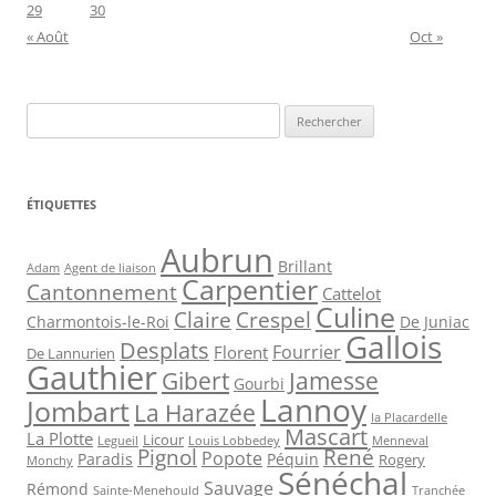
29
30
« Août
Oct »
Rechercher :
ÉTIQUETTES
Aubrun
Brillant
Agent de liaison
Adam
Carpentier
Cantonnement
Cattelot
Culine
Claire
Crespel
De Juniac
Charmontois-le-Roi
Gallois
Desplats
Fourrier
Florent
De Lannurien
Gauthier
Jamesse
Gibert
Gourbi
Lannoy
Jombart
La Harazée
la Placardelle
Mascart
La Plotte
Licour
Louis Lobbedey
Menneval
Legueil
Pignol
René
Popote
Péquin
Paradis
Rogery
Monchy
Sénéchal
Sauvage
Rémond
Sainte-Menehould
Tranchée