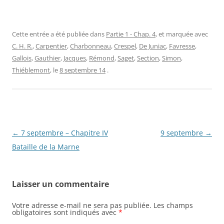
Cette entrée a été publiée dans
Partie 1 - Chap. 4
, et marquée avec
C. H. R.
,
Carpentier
,
Charbonneau
,
Crespel
,
De Juniac
,
Favresse
,
Gallois
,
Gauthier
,
Jacques
,
Rémond
,
Saget
,
Section
,
Simon
,
Thiéblemont
, le
8 septembre 14
.
Navigation
←
7 septembre – Chapitre IV
9 septembre
→
des
Bataille de la Marne
articles
Laisser un commentaire
Votre adresse e-mail ne sera pas publiée.
Les champs
obligatoires sont indiqués avec
*