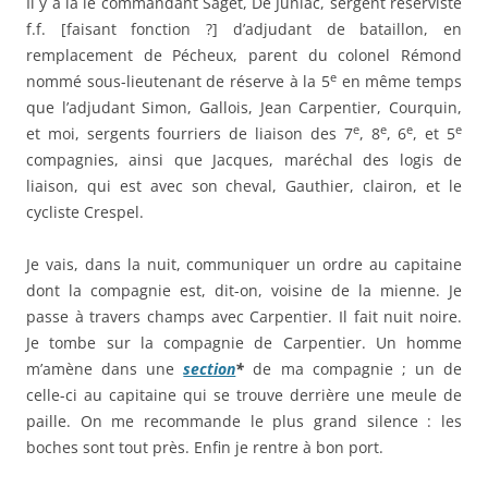
Il y a là le commandant Saget, De Juniac, sergent réserviste
f.f. [faisant fonction ?] d’adjudant de bataillon, en
remplacement de Pécheux, parent du colonel Rémond
e
nommé sous-lieutenant de réserve à la 5
en même temps
que l’adjudant Simon, Gallois, Jean Carpentier, Courquin,
e
e
e
e
et moi, sergents fourriers de liaison des 7
, 8
, 6
, et 5
compagnies, ainsi que Jacques, maréchal des logis de
liaison, qui est avec son cheval, Gauthier, clairon, et le
cycliste Crespel.
Je vais, dans la nuit, communiquer un ordre au capitaine
dont la compagnie est, dit-on, voisine de la mienne. Je
passe à travers champs avec Carpentier. Il fait nuit noire.
Je tombe sur la compagnie de Carpentier. Un homme
m’amène dans une
section
*
de ma compagnie ; un de
celle-ci au capitaine qui se trouve derrière une meule de
paille. On me recommande le plus grand silence : les
boches sont tout près. Enfin je rentre à bon port.