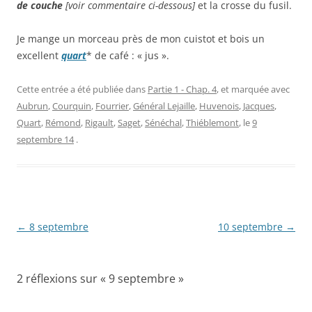
de couche
[voir commentaire ci-dessous]
et la crosse du fusil.
Je mange un morceau près de mon cuistot et bois un
excellent
quart
* de café : « jus ».
Cette entrée a été publiée dans
Partie 1 - Chap. 4
, et marquée avec
Aubrun
,
Courquin
,
Fourrier
,
Général Lejaille
,
Huvenois
,
Jacques
,
Quart
,
Rémond
,
Rigault
,
Saget
,
Sénéchal
,
Thiéblemont
, le
9
septembre 14
.
Navigation
←
8 septembre
10 septembre
→
des
articles
2 réflexions sur «
9 septembre
»