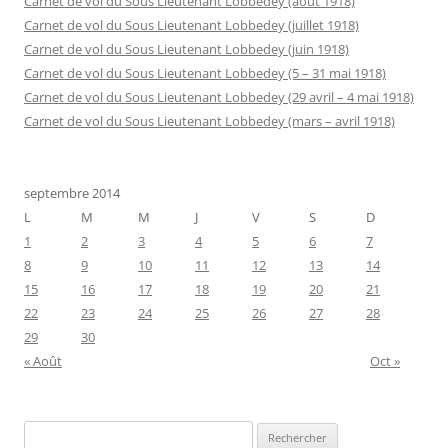
Carnet de vol du Sous Lieutenant Lobbedey (août 1918)
Carnet de vol du Sous Lieutenant Lobbedey (juillet 1918)
Carnet de vol du Sous Lieutenant Lobbedey (juin 1918)
Carnet de vol du Sous Lieutenant Lobbedey (5 – 31 mai 1918)
Carnet de vol du Sous Lieutenant Lobbedey (29 avril – 4 mai 1918)
Carnet de vol du Sous Lieutenant Lobbedey (mars – avril 1918)
septembre 2014
L
M
M
J
V
S
D
1
2
3
4
5
6
7
8
9
10
11
12
13
14
15
16
17
18
19
20
21
22
23
24
25
26
27
28
29
30
« Août
Oct »
Rechercher :