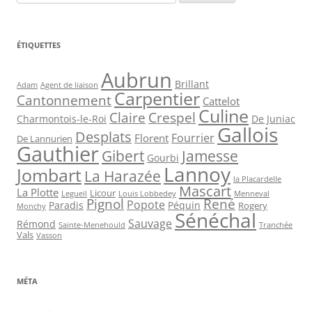
ÉTIQUETTES
Aubrun
Brillant
Agent de liaison
Adam
Carpentier
Cantonnement
Cattelot
Culine
Claire
Crespel
De Juniac
Charmontois-le-Roi
Gallois
Desplats
Fourrier
Florent
De Lannurien
Gauthier
Jamesse
Gibert
Gourbi
Lannoy
Jombart
La Harazée
la Placardelle
Mascart
La Plotte
Licour
Louis Lobbedey
Menneval
Legueil
Pignol
René
Popote
Péquin
Paradis
Rogery
Monchy
Sénéchal
Sauvage
Rémond
Sainte-Menehould
Tranchée
Vals
Vasson
MÉTA