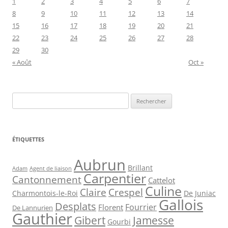
1
2
3
4
5
6
7
8
9
10
11
12
13
14
15
16
17
18
19
20
21
22
23
24
25
26
27
28
29
30
« Août
Oct »
Rechercher :
ÉTIQUETTES
Aubrun
Brillant
Agent de liaison
Adam
Carpentier
Cantonnement
Cattelot
Culine
Claire
Crespel
De Juniac
Charmontois-le-Roi
Gallois
Desplats
Fourrier
Florent
De Lannurien
Gauthier
Jamesse
Gibert
Gourbi