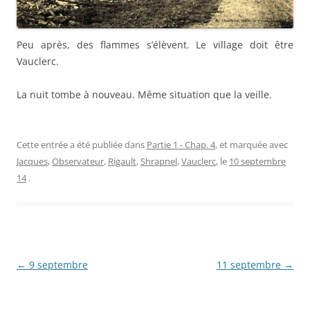
Peu après, des flammes s’élèvent. Le village doit être
Vauclerc.
La nuit tombe à nouveau. Même situation que la veille.
Cette entrée a été publiée dans
Partie 1 - Chap. 4
, et marquée avec
Jacques
,
Observateur
,
Rigault
,
Shrapnel
,
Vauclerc
, le
10 septembre
14
.
Navigation
←
9 septembre
11 septembre
→
des
articles