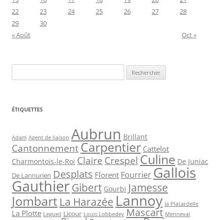
22
23
24
25
26
27
28
29
30
« Août
Oct »
Rechercher :
ÉTIQUETTES
Aubrun
Brillant
Agent de liaison
Adam
Carpentier
Cantonnement
Cattelot
Culine
Claire
Crespel
De Juniac
Charmontois-le-Roi
Gallois
Desplats
Fourrier
Florent
De Lannurien
Gauthier
Jamesse
Gibert
Gourbi
Lannoy
Jombart
La Harazée
la Placardelle
Mascart
La Plotte
Licour
Louis Lobbedey
Menneval
Legueil