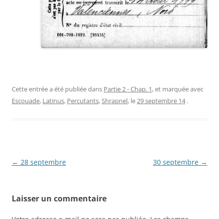
Cette entrée a été publiée dans
Partie 2 - Chap. 1
, et marquée avec
Escouade
,
Latinus
,
Percutants
,
Shrapnel
, le
29 septembre 14
.
Navigation
←
28 septembre
30 septembre
→
des
articles
Laisser un commentaire