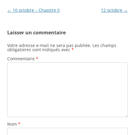
Navigation
←
10 octobre – Chapitre II
12 octobre
→
des
articles
Laisser un commentaire
Votre adresse e-mail ne sera pas publiée.
Les champs
obligatoires sont indiqués avec
*
Commentaire
*
Nom
*