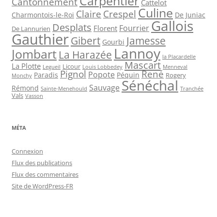
Carpentier
Cantonnement
Cattelot
Culine
Claire
Crespel
De Juniac
Charmontois-le-Roi
Gallois
Desplats
Fourrier
Florent
De Lannurien
Gauthier
Jamesse
Gibert
Gourbi
Lannoy
Jombart
La Harazée
la Placardelle
Mascart
La Plotte
Licour
Louis Lobbedey
Menneval
Legueil
Pignol
René
Popote
Péquin
Paradis
Rogery
Monchy
Sénéchal
Sauvage
Rémond
Sainte-Menehould
Tranchée
Vals
Vasson
MÉTA
Connexion
Flux des publications
Flux des commentaires
Site de WordPress-FR