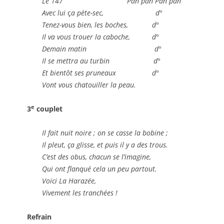
Le 147 Pan pan Pan pan
Avec lui
ç
a pète-sec
, d°
Tenez-vous bien, les boches, d°
Il va vous trouer la caboche, d°
Demain matin d°
Il se mettra au turbin d°
Et bientôt ses pruneaux d°
Vont vous chatouiller la peau.
e
3
couplet
Il fait nuit noire ; on se casse la bobine ;
Il pleut, ça glisse, et puis il y a des trous.
C’est des obus, chacun se l’imagine,
Qui ont flanqué cela un peu partout.
Voici La Harazée,
Vivement les tranchées !
Refrain