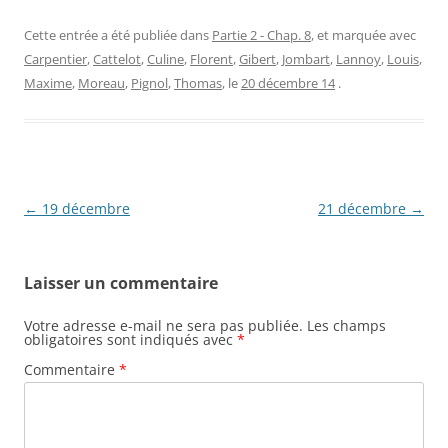
Cette entrée a été publiée dans
Partie 2 - Chap. 8
, et marquée avec
Carpentier
,
Cattelot
,
Culine
,
Florent
,
Gibert
,
Jombart
,
Lannoy
,
Louis
,
Maxime
,
Moreau
,
Pignol
,
Thomas
, le
20 décembre 14
.
Navigation
←
19 décembre
21 décembre
→
des
articles
Laisser un commentaire
Votre adresse e-mail ne sera pas publiée.
Les champs
obligatoires sont indiqués avec
*
Commentaire
*