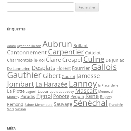
Rechercher :
ÉTIQUETTES
Aubrun
Brillant
Agent de liaison
Adam
Carpentier
Cantonnement
Cattelot
Culine
Claire
Crespel
De Juniac
Charmontois-le-Roi
Gallois
Desplats
Fourrier
Florent
De Lannurien
Gauthier
Jamesse
Gibert
Gourbi
Lannoy
Jombart
La Harazée
la Placardelle
Mascart
La Plotte
Licour
Louis Lobbedey
Menneval
Legueil
Pignol
René
Popote
Péquin
Paradis
Rogery
Monchy
Sénéchal
Sauvage
Rémond
Sainte-Menehould
Tranchée
Vals
Vasson
MÉTA