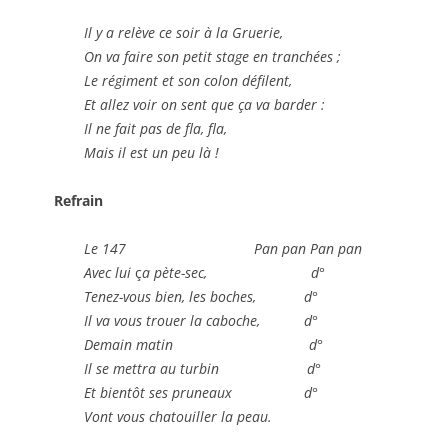
Il y a relève ce soir à la Gruerie,
On va faire son petit stage en tranchées ;
Le régiment et son colon défilent,
Et allez voir on sent que ça va barder :
Il ne fait pas de fla, fla,
Mais il est un peu là
!
Refrain
Le 147 Pan pan Pan pan
Avec lui
ç
a pète-sec
, d°
Tenez-vous bien, les boches, d°
Il va vous trouer la caboche, d°
Demain matin d°
Il se mettra au turbin d°
Et bientôt ses pruneaux d°
Vont vous chatouiller la peau.