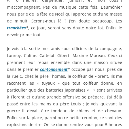
À 10 heures, Carpentier, Jombart et mon cousin
m’accompagnent. Pas de musique cette fois. L’aumônier
nous parle de la fête de Noël qui approche et d’une messe
de minuit. Serons-nous là ? J’en doute beaucoup. Les
tranchées
*
, ce jour, seront sans doute notre lot. Enfin, le
devoir prime tout.
Je vois à la sortie mes amis sous-officiers de la compagnie,
Lannoy, Culine, Cattelot, Gibert, Maxime Moreau. Ceux-ci
prennent leur repas ensemble dans une maison située
dans le premier
cantonnement
* occupé par nous, près de
la rue C, chez le père Thomas, le coiffeur de Florent. Ils me
racontent les « tuyaux » que tout coiffeur donne, en
particulier que des batteries japonaises « ! » sont arrivées
à Florent et qu’une grande offensive se prépare. J’ai déjà
passé entre les mains du père Louis ; je vois qu’avant la
guerre il devait être tondeur de chiens et de chevaux.
Enfin, sur la place, parmi notre petite réunion, ce sont des
explosions de rire. On se donne rendez-vous pour 5 heures