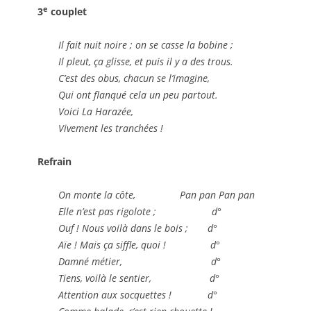
e
3
couplet
Il fait nuit noire ; on se casse la bobine ;
Il pleut, ça glisse, et puis il y a des trous.
C’est des obus, chacun se l’imagine,
Qui ont flanqué cela un peu partout.
Voici La Harazée,
Vivement les tranchées !
Refrain
On monte la côte, Pan pan Pan pan
Elle n’est pas rigolote ; d°
Ouf ! Nous voilà dans le bois ; d°
Aïe ! Mais ça siffle, quoi ! d°
Damné métier, d°
Tiens, voilà le sentier, d°
Attention aux socquettes ! d°