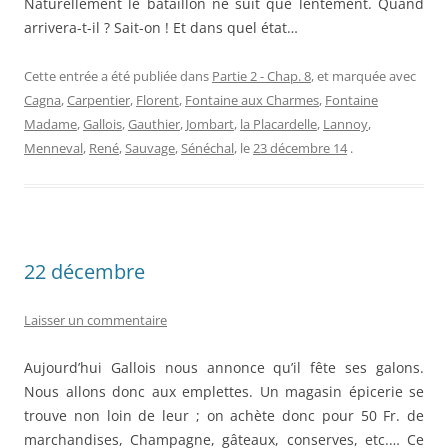
Naturellement le bataillon ne suit que lentement. Quand
arrivera-t-il ? Sait-on ! Et dans quel état…
Cette entrée a été publiée dans
Partie 2 - Chap. 8
, et marquée avec
Cagna
,
Carpentier
,
Florent
,
Fontaine aux Charmes
,
Fontaine
Madame
,
Gallois
,
Gauthier
,
Jombart
,
la Placardelle
,
Lannoy
,
Menneval
,
René
,
Sauvage
,
Sénéchal
, le
23 décembre 14
.
22 décembre
Laisser un commentaire
Aujourd’hui Gallois nous annonce qu’il fête ses galons.
Nous allons donc aux emplettes. Un magasin épicerie se
trouve non loin de leur ; on achète donc pour 50 Fr. de
marchandises, Champagne, gâteaux, conserves, etc.… Ce