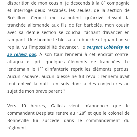
e
disparition de mon cousin. Je descends à la 8
compagnie
et interroge deux rescapés, les seules, de la section de
Brésillon. Ceux-ci me racontent qu’arrivé devant la
tranchée allemande aux fils de fer barbelés, mon cousin
avec sa demie section se coucha, tâchant d’avancer en
rampant. Une bombe le blessa à la bouche et quand on se
replia, vu l’impossibilité d’avancer, le
sergent Lobbedey ne
se releva pas
. À son tour l’ennemi à cet endroit contre-
attaqua et prit quelques éléments de tranchées. Le
er
lendemain le 1
d’infanterie reprit les éléments perdus.
Aucun cadavre, aucun blessé ne fut revu : l’ennemi avait
tout enlevé la nuit. J’en suis donc à des conjectures au
sujet de mon brave parent ?
Vers 10 heures, Gallois vient m’annoncer que le
e
commandant Desplats rentre au 128
et que le colonel de
Bonneville lui succède dans le commandement du
régiment.