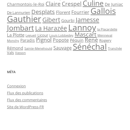
Culine
Claire
Crespel
De Juniac
Charmontois-le-Roi
Gallois
Desplats
Fourrier
Florent
De Lannurien
Gauthier
Jamesse
Gibert
Gourbi
Lannoy
Jombart
La Harazée
la Placardelle
Mascart
La Plotte
Licour
Louis Lobbedey
Menneval
Legueil
Pignol
René
Popote
Péquin
Paradis
Rogery
Monchy
Sénéchal
Sauvage
Rémond
Sainte-Menehould
Tranchée
Vals
Vasson
MÉTA
Connexion
Flux des publications
Flux des commentaires
Site de WordPress-FR