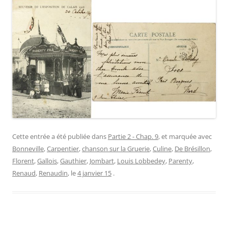
Cette entrée a été publiée dans
Partie 2 - Chap. 9
, et marquée avec
Bonneville
,
Carpentier
,
chanson sur la Gruerie
,
Culine
,
De Brésillon
,
Florent
,
Gallois
,
Gauthier
,
Jombart
,
Louis Lobbedey
,
Parenty
,
Renaud
,
Renaudin
, le
4 janvier 15
.