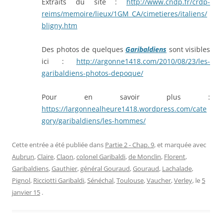
Extraits du site :
http://www.cndp.fr/crdp-
reims/memoire/lieux/1GM_CA/cimetieres/italiens/
bligny.htm
Des photos de quelques
Garibaldiens
sont visibles
ici :
http://argonne1418.com/2010/08/23/les-
garibaldiens-photos-depoque/
Pour en savoir plus :
https://largonnealheure1418.wordpress.com/cate
gory/garibaldiens/les-hommes/
Cette entrée a été publiée dans
Partie 2 - Chap. 9
, et marquée avec
Aubrun
,
Claire
,
Claon
,
colonel Garibaldi
,
de Monclin
,
Florent
,
Garibaldiens
,
Gauthier
,
général Gouraud
,
Gouraud
,
Lachalade
,
Pignol
,
Ricciotti Garibaldi
,
Sénéchal
,
Toulouse
,
Vaucher
,
Verley
, le
5
janvier 15
.