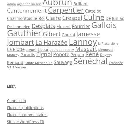
Aubrun
Brillant
Agent de liaison
Adam
Carpentier
Cantonnement
Cattelot
Culine
Claire
Crespel
De Juniac
Charmontois-le-Roi
Gallois
Desplats
Fourrier
Florent
De Lannurien
Gauthier
Jamesse
Gibert
Gourbi
Lannoy
Jombart
La Harazée
la Placardelle
Mascart
La Plotte
Licour
Louis Lobbedey
Menneval
Legueil
Pignol
René
Popote
Péquin
Paradis
Rogery
Monchy
Sénéchal
Sauvage
Rémond
Sainte-Menehould
Tranchée
Vals
Vasson
MÉTA
Connexion
Flux des publications
Flux des commentaires
Site de WordPress-FR