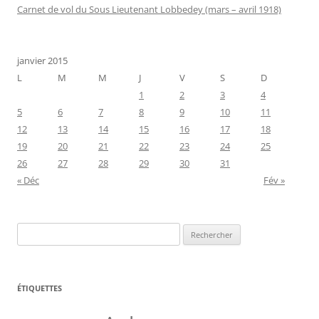
Carnet de vol du Sous Lieutenant Lobbedey (mars – avril 1918)
janvier 2015
L
M
M
J
V
S
D
1
2
3
4
5
6
7
8
9
10
11
12
13
14
15
16
17
18
19
20
21
22
23
24
25
26
27
28
29
30
31
« Déc
Fév »
Rechercher :
ÉTIQUETTES