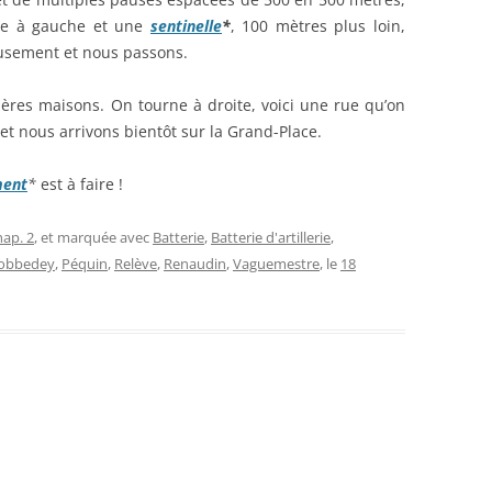
rne à gauche et une
sentinelle
*
, 100 mètres plus loin,
eusement et nous passons.
ières maisons. On tourne à droite, voici une rue qu’on
t nous arrivons bientôt sur la Grand-Place.
ment
*
est à faire !
hap. 2
, et marquée avec
Batterie
,
Batterie d'artillerie
,
Lobbedey
,
Péquin
,
Relève
,
Renaudin
,
Vaguemestre
, le
18