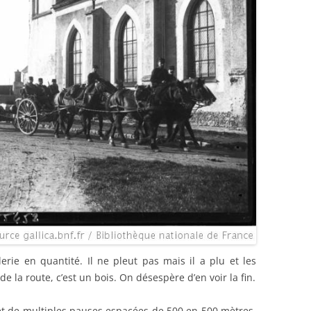
erie en quantité. Il ne pleut pas mais il a plu et les
e la route, c’est un bois. On désespère d’en voir la fin.
t de multiples pauses espacées de 500 en 500 mètres,