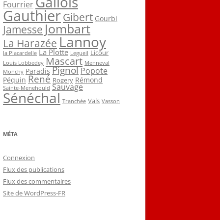
Gallois
Fourrier
Gauthier
Gibert
Gourbi
Jombart
Jamesse
Lannoy
La Harazée
La Plotte
Licour
la Placardelle
Legueil
Mascart
Louis Lobbedey
Menneval
Pignol
Popote
Paradis
Monchy
René
Péquin
Rémond
Rogery
Sauvage
Sainte-Menehould
Sénéchal
Vals
Tranchée
Vasson
MÉTA
Connexion
Flux des publications
Flux des commentaires
Site de WordPress-FR