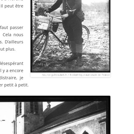
Il peut être
 faut passer
t. Cela nous
. D’ailleurs
eut plus.
ésespérant
l y a encore
straire, je
 petit à petit.