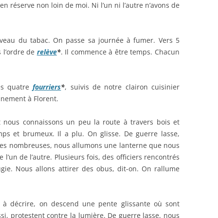
en réserve non loin de moi. Ni l’un ni l’autre n’avons de
uveau du tabac. On passe sa journée à fumer. Vers 5
 l’ordre de
relève
*
. Il commence à être temps. Chacun
les quatre
fourriers
*
, suivis de notre clairon cuisinier
nnement à Florent.
t nous connaissons un peu la route à travers bois et
mps et brumeux. Il a plu. On glisse. De guerre lasse,
utes nombreuses, nous allumons une lanterne que nous
l’un de l’autre. Plusieurs fois, des officiers rencontrés
ie. Nous allons attirer des obus, dit-on. On rallume
 à décrire, on descend une pente glissante où sont
si, protestent contre la lumière. De guerre lasse, nous