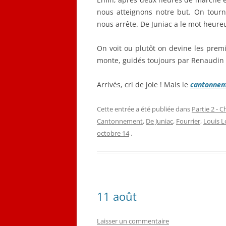
nous atteignons notre but. On tou
nous arrête. De Juniac a le mot heur
On voit ou plutôt on devine les prem
monte, guidés toujours par Renaudin e
Arrivés, cri de joie ! Mais le
cantonne
Cette entrée a été publiée dans
Partie 2 - C
Cantonnement
,
De Juniac
,
Fourrier
,
Louis 
octobre 14
.
11 août
Laisser un commentaire