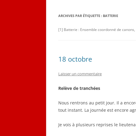
QUELQUES CORRESPON
ARCHIVES PAR ÉTIQUETTE :
BATTERIE
LES PLANS D’ÉMILE LOB
[1] Batterie : Ensemble coordonné de canons, fa
CARNET DE VOL (1916-19
18 octobre
Laisser un commentaire
Relève de tranchées
Nous rentrons au petit jour. Il a encor
tout instant. La journée est encore 
Je vois à plusieurs reprises le lieuten