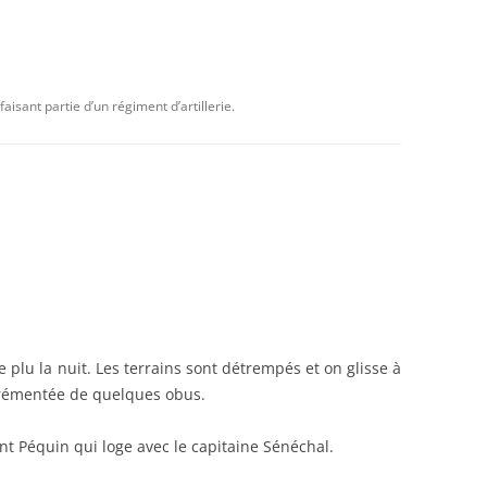
DANCES
BEDEY
isant partie d’un régiment d’artillerie.
21)
e plu la nuit. Les terrains sont détrempés et on glisse à
agrémentée de quelques obus.
ant Péquin qui loge avec le capitaine Sénéchal.