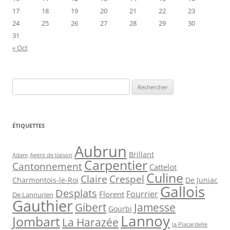
17
18
19
20
21
22
23
24
25
26
27
28
29
30
31
« Oct
Rechercher :
ÉTIQUETTES
Aubrun
Brillant
Agent de liaison
Adam
Carpentier
Cantonnement
Cattelot
Culine
Claire
Crespel
De Juniac
Charmontois-le-Roi
Gallois
Desplats
Fourrier
Florent
De Lannurien
Gauthier
Jamesse
Gibert
Gourbi
Lannoy
Jombart
La Harazée
la Placardelle