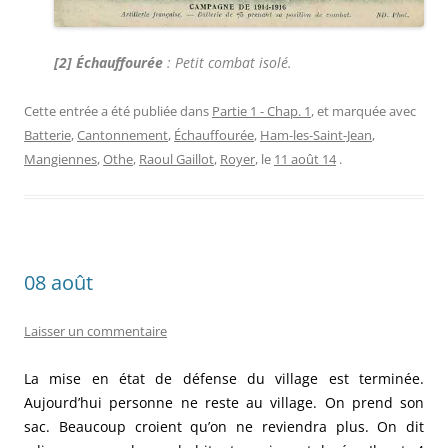
[2]
Échauffourée
: Petit combat isolé.
Cette entrée a été publiée dans
Partie 1 - Chap. 1
, et marquée avec
Batterie
,
Cantonnement
,
Échauffourée
,
Ham-les-Saint-Jean
,
Mangiennes
,
Othe
,
Raoul Gaillot
,
Royer
, le
11 août 14
.
08 août
Laisser un commentaire
La mise en état de défense du village est terminée.
Aujourd’hui personne ne reste au village. On prend son
sac. Beaucoup croient qu’on ne reviendra plus. On dit