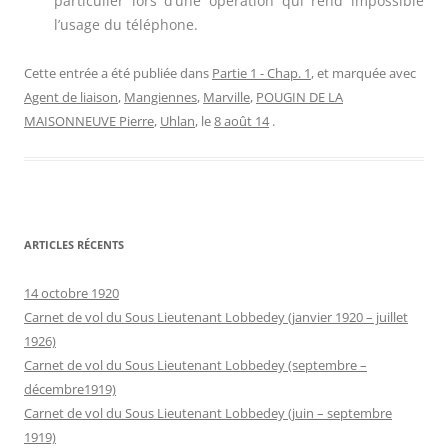
particulier lors d’une opération qui rend impossible
l’usage du téléphone.
Cette entrée a été publiée dans
Partie 1 - Chap. 1
, et marquée avec
Agent de liaison
,
Mangiennes
,
Marville
,
POUGIN DE LA
MAISONNEUVE Pierre
,
Uhlan
, le
8 août 14
.
ARTICLES RÉCENTS
14 octobre 1920
Carnet de vol du Sous Lieutenant Lobbedey (janvier 1920 – juillet
1926)
Carnet de vol du Sous Lieutenant Lobbedey (septembre –
décembre1919)
Carnet de vol du Sous Lieutenant Lobbedey (juin – septembre
1919)