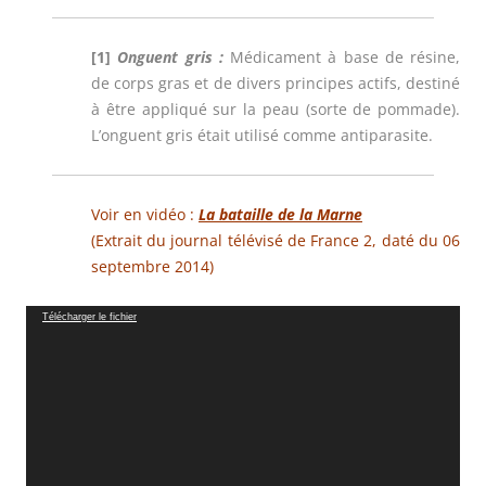
[1]
Onguent gris :
Médicament à base de résine,
de corps gras et de divers principes actifs, destiné
à être appliqué sur la peau (sorte de pommade).
L’onguent gris était utilisé comme antiparasite.
Voir en vidéo :
La bataille de la Marne
(Extrait du journal télévisé de France 2, daté du 06
septembre 2014)
Lecteur
Télécharger le fichier
vidéo