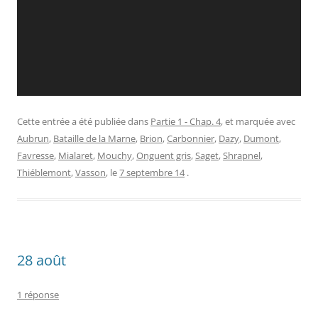
Cette entrée a été publiée dans
Partie 1 - Chap. 4
, et marquée avec
Aubrun
,
Bataille de la Marne
,
Brion
,
Carbonnier
,
Dazy
,
Dumont
,
Favresse
,
Mialaret
,
Mouchy
,
Onguent gris
,
Saget
,
Shrapnel
,
Thiéblemont
,
Vasson
, le
7 septembre 14
.
28 août
1 réponse