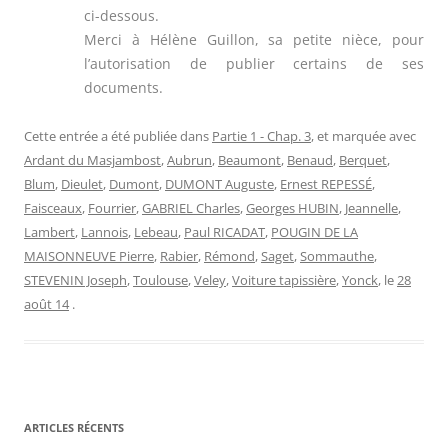
ci-dessous.
Merci à Hélène Guillon, sa petite nièce, pour
l’autorisation de publier certains de ses
documents.
Cette entrée a été publiée dans
Partie 1 - Chap. 3
, et marquée avec
Ardant du Masjambost
,
Aubrun
,
Beaumont
,
Benaud
,
Berquet
,
Blum
,
Dieulet
,
Dumont
,
DUMONT Auguste
,
Ernest REPESSÉ
,
Faisceaux
,
Fourrier
,
GABRIEL Charles
,
Georges HUBIN
,
Jeannelle
,
Lambert
,
Lannois
,
Lebeau
,
Paul RICADAT
,
POUGIN DE LA
MAISONNEUVE Pierre
,
Rabier
,
Rémond
,
Saget
,
Sommauthe
,
STEVENIN Joseph
,
Toulouse
,
Veley
,
Voiture tapissière
,
Yonck
, le
28
août 14
.
ARTICLES RÉCENTS