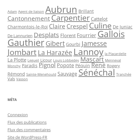
Aubrun
Brillant
Agent de liaison
Adam
Carpentier
Cantonnement
Cattelot
Culine
Claire
Crespel
De Juniac
Charmontois-le-Roi
Gallois
Desplats
Fourrier
Florent
De Lannurien
Gauthier
Jamesse
Gibert
Gourbi
Lannoy
Jombart
La Harazée
la Placardelle
Mascart
La Plotte
Licour
Louis Lobbedey
Menneval
Legueil
Pignol
René
Popote
Péquin
Paradis
Rogery
Monchy
Sénéchal
Sauvage
Rémond
Sainte-Menehould
Tranchée
Vals
Vasson
MÉTA
Connexion
Flux des publications
Flux des commentaires
Site de WordPress-FR