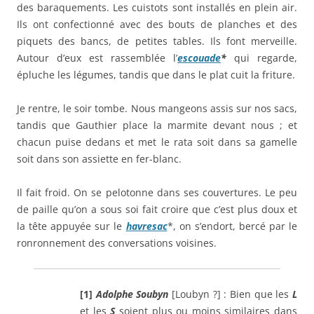
des baraquements. Les cuistots sont installés en plein air.
Ils ont confectionné avec des bouts de planches et des
piquets des bancs, de petites tables. Ils font merveille.
Autour d’eux est rassemblée l’
escouade
*
qui regarde,
épluche les légumes, tandis que dans le plat cuit la friture.
Je rentre, le soir tombe. Nous mangeons assis sur nos sacs,
tandis que Gauthier place la marmite devant nous ; et
chacun puise dedans et met le rata soit dans sa gamelle
soit dans son assiette en fer-blanc.
Il fait froid. On se pelotonne dans ses couvertures. Le peu
de paille qu’on a sous soi fait croire que c’est plus doux et
la tête appuyée sur le
havresac
*, on s’endort, bercé par le
ronronnement des conversations voisines.
[1]
Adolphe Soubyn
[Loubyn ?] : Bien que les
L
et les
S
soient plus ou moins similaires dans