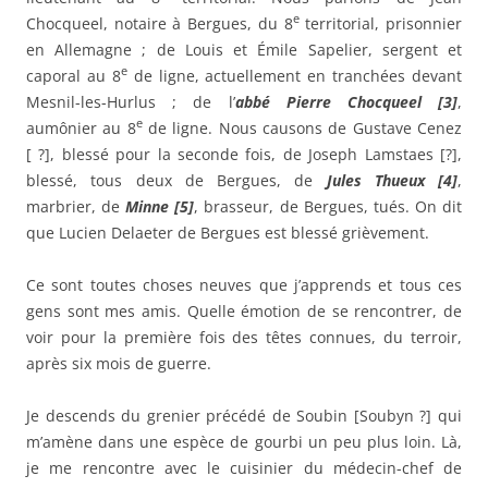
e
Chocqueel, notaire à Bergues, du 8
territorial, prisonnier
en Allemagne ; de Louis et Émile Sapelier, sergent et
e
caporal au 8
de ligne, actuellement en tranchées devant
Mesnil-les-Hurlus ; de l’
abbé Pierre Chocqueel [3]
,
e
aumônier au 8
de ligne. Nous causons de Gustave Cenez
[ ?], blessé pour la seconde fois, de Joseph Lamstaes [?],
blessé, tous deux de Bergues, de
Jules Thueux [4]
,
marbrier, de
Minne [5]
, brasseur, de Bergues, tués. On dit
que Lucien Delaeter de Bergues est blessé grièvement.
Ce sont toutes choses neuves que j’apprends et tous ces
gens sont mes amis. Quelle émotion de se rencontrer, de
voir pour la première fois des têtes connues, du terroir,
après six mois de guerre.
Je descends du grenier précédé de Soubin [Soubyn ?] qui
m’amène dans une espèce de gourbi un peu plus loin. Là,
je me rencontre avec le cuisinier du médecin-chef de