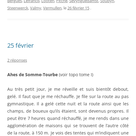
Bergues
,
Lefrancq
,
Looten
,
Pitche
,
Sevynguedamst
,
Soubyn
,
Steenwerck
,
Valmy
,
Vermullen
, le
26 février 15
.
25 février
2 réponses
Ahes de Somme-Tourbe
(voir topo tome I)
Au très petit jour, je me réveille et suis bientôt debout,
gelé. Il faut que je me réchauffe. Je file sur la route au pas
gymnastique. Il a gelé cette nuit et la route ainsi que les
champs, de boueux qu’ils étaient, sont devenus propres. Il
peut être 7 heures quand réchauffé, je me rends dans une
agglomération de maisons qui se trouvent de l’autre côté
de la route, à 150 m. Je vois des tentes qui m’indiquent une