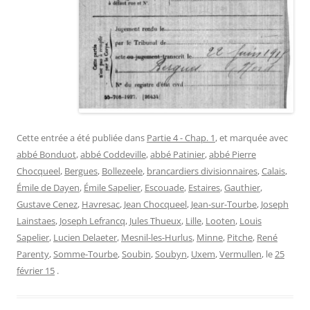
Cette entrée a été publiée dans
Partie 4 - Chap. 1
, et marquée avec
abbé Bonduot
,
abbé Coddeville
,
abbé Patinier
,
abbé Pierre
Chocqueel
,
Bergues
,
Bollezeele
,
brancardiers divisionnaires
,
Calais
,
Émile de Dayen
,
Émile Sapelier
,
Escouade
,
Estaires
,
Gauthier
,
Gustave Cenez
,
Havresac
,
Jean Chocqueel
,
Jean-sur-Tourbe
,
Joseph
Lainstaes
,
Joseph Lefrancq
,
Jules Thueux
,
Lille
,
Looten
,
Louis
Sapelier
,
Lucien Delaeter
,
Mesnil-les-Hurlus
,
Minne
,
Pitche
,
René
Parenty
,
Somme-Tourbe
,
Soubin
,
Soubyn
,
Uxem
,
Vermullen
, le
25
février 15
.