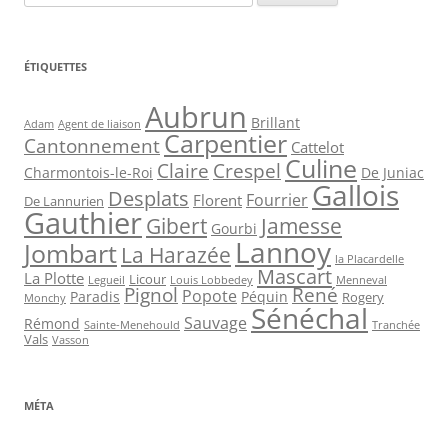
ÉTIQUETTES
Aubrun
Brillant
Agent de liaison
Adam
Carpentier
Cantonnement
Cattelot
Culine
Claire
Crespel
De Juniac
Charmontois-le-Roi
Gallois
Desplats
Fourrier
Florent
De Lannurien
Gauthier
Jamesse
Gibert
Gourbi
Lannoy
Jombart
La Harazée
la Placardelle
Mascart
La Plotte
Licour
Louis Lobbedey
Menneval
Legueil
Pignol
René
Popote
Péquin
Paradis
Rogery
Monchy
Sénéchal
Sauvage
Rémond
Sainte-Menehould
Tranchée
Vals
Vasson
MÉTA