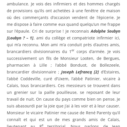
ambulance. Je vois des infirmiers et des hommes chargés
de provisions qu’ils ont achetées à une fenêtre de maison
où des commerçants d’occasion vendent de l’épicerie. Je
me dispose à faire comme eux quand quelqu’un me frappe
sur l’épaule. Cri de surprise ! Je reconnais
Adolphe Soubyn
[Loubyn ? – 1]
, ami du collège et compatriote infirmier ici,
qui m’a reconnu. Mon ami m’a conduit près d’autres amis,
er
brancardiers divisionnaires du 1
corps d’armée. Je vois
successivement un fils de Monsieur Looten, de Bergues,
pharmacien à Lille ; l’abbé Bonduot, de Bollezeele,
brancardier divisionnaire ;
Joseph Lefrancq [2]
d’Estaires,
l’abbé Coddeville, curé d’Uxem, l’abbé Patinier, vicaire à
Calais, tous brancardiers. Ces messieurs se trouvent dans
un grenier sur la paille pouilleuse, se reposant de leur
travail de nuit. On cause du pays comme bien on pense. Je
suis abasourdi par la joie que j’ai à les voir et à leur causer.
Monsieur le vicaire Patinier me cause de René Parenty qu’il
connaît et qui est un de mes grands amis de Calais,
e
lieutenant au 8
territorial. Nous parlons de Jean