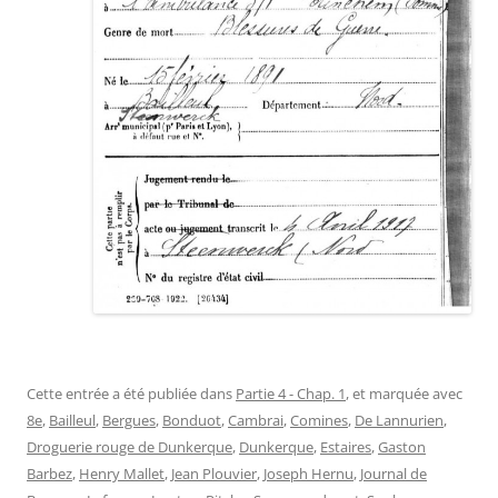
Cette entrée a été publiée dans
Partie 4 - Chap. 1
, et marquée avec
8e
,
Bailleul
,
Bergues
,
Bonduot
,
Cambrai
,
Comines
,
De Lannurien
,
Droguerie rouge de Dunkerque
,
Dunkerque
,
Estaires
,
Gaston
Barbez
,
Henry Mallet
,
Jean Plouvier
,
Joseph Hernu
,
Journal de