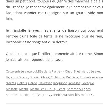
dans un petit bois, toujours du genre des manches à balais
e
du Trapèze. Je rencontre également la 8
compagnie et vois
l’adjudant Vannier me renseigne sur un gourbi vide non
loin.
Je m’installe là avec mes agents de liaison qui bouchent
l’entrée d’une toile de tente. Je ne m’occupe plus de rien,
incapable et ne songeant qu’à dormir.
Quelle chance que l’artillerie ennemie ait été calme. Sinon
je n’aurais pas répondu de la casse.
Cette entrée a été publiée dans
Partie 4 - Chap. 3
, et marquée avec
8e
,
abris Guérin
,
Brunet
,
Claire
,
Collandre
,
Delbarre
,
Erhvein
,
évêque
d’Arras
,
Gallois
,
Garde
,
Havresac
,
Jacquinot
,
Jamesse
,
Levêque
,
Mascart
,
Mesnil
,
Mesnil-les-Hurlus
,
Pichat
,
Somme-Suippes
,
Somme-Tourbe
,
Trapèze
,
Triol
,
Vannier
,
Vasson
, le
9 mars 15
.