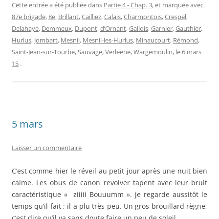
Cette entrée a été publiée dans
Partie 4 - Chap. 3
, et marquée avec
87e brigade
,
8e
,
Brillant
,
Cailliez
,
Calais
,
Charmontois
,
Crespel
,
Delahaye
,
Demmeux
,
Dupont
,
d’Ornant
,
Gallois
,
Garnier
,
Gauthier
,
Hurlus
,
Jombart
,
Mesnil
,
Mesnil-les-Hurlus
,
Minaucourt
,
Rémond
,
Saint-Jean-sur-Tourbe
,
Sauvage
,
Verleene
,
Wargemoulin
, le
6 mars
15
.
5 mars
Laisser un commentaire
C’est comme hier le réveil au petit jour après une nuit bien
calme. Les obus de canon revolver tapent avec leur bruit
caractéristique « ziiiii Bouuumm ». je regarde aussitôt le
temps qu’il fait ; il a plu très peu. Un gros brouillard règne,
c’est dire qu’il va sans doute faire un peu de soleil.