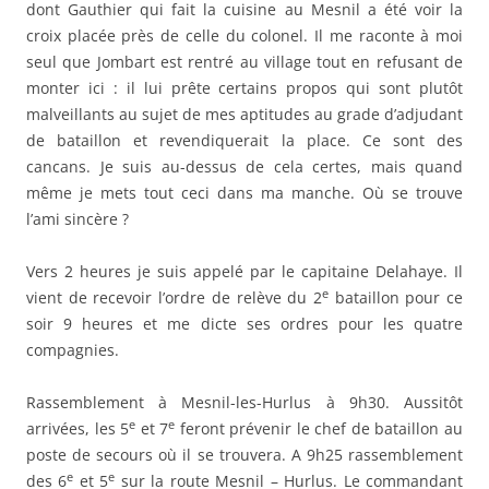
dont Gauthier qui fait la cuisine au Mesnil a été voir la
croix placée près de celle du colonel. Il me raconte à moi
seul que Jombart est rentré au village tout en refusant de
monter ici : il lui prête certains propos qui sont plutôt
malveillants au sujet de mes aptitudes au grade d’adjudant
de bataillon et revendiquerait la place. Ce sont des
cancans. Je suis au-dessus de cela certes, mais quand
même je mets tout ceci dans ma manche. Où se trouve
l’ami sincère ?
Vers 2 heures je suis appelé par le capitaine Delahaye. Il
e
vient de recevoir l’ordre de relève du 2
bataillon pour ce
soir 9 heures et me dicte ses ordres pour les quatre
compagnies.
Rassemblement à Mesnil-les-Hurlus à 9h30. Aussitôt
e
e
arrivées, les 5
et 7
feront prévenir le chef de bataillon au
poste de secours où il se trouvera. A 9h25 rassemblement
e
e
des 6
et 5
sur la route Mesnil – Hurlus. Le commandant