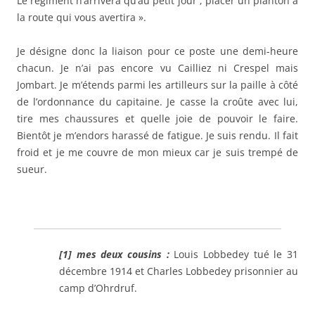
Le régiment n’arrivera qu’au petit jour ; placer un planton à
la route qui vous avertira ».
Je désigne donc la liaison pour ce poste une demi-heure
chacun. Je n’ai pas encore vu Cailliez ni Crespel mais
Jombart. Je m’étends parmi les artilleurs sur la paille à côté
de l’ordonnance du capitaine. Je casse la croûte avec lui,
tire mes chaussures et quelle joie de pouvoir le faire.
Bientôt je m’endors harassé de fatigue. Je suis rendu. Il fait
froid et je me couvre de mon mieux car je suis trempé de
sueur.
[1]
mes deux cousins :
Louis Lobbedey tué le 31
décembre 1914 et Charles Lobbedey prisonnier au
camp d’Ohrdruf.