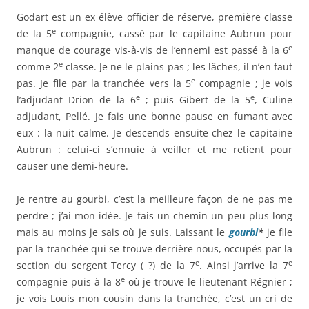
Godart est un ex élève officier de réserve, première classe
e
de la 5
compagnie, cassé par le capitaine Aubrun pour
e
manque de courage vis-à-vis de l’ennemi est passé à la 6
e
comme 2
classe. Je ne le plains pas ; les lâches, il n’en faut
e
pas. Je file par la tranchée vers la 5
compagnie ; je vois
e
e
l’adjudant Drion de la 6
; puis Gibert de la 5
, Culine
adjudant, Pellé. Je fais une bonne pause en fumant avec
eux : la nuit calme. Je descends ensuite chez le capitaine
Aubrun : celui-ci s’ennuie à veiller et me retient pour
causer une demi-heure.
Je rentre au gourbi, c’est la meilleure façon de ne pas me
perdre ; j’ai mon idée. Je fais un chemin un peu plus long
mais au moins je sais où je suis. Laissant le
gourbi
*
je file
par la tranchée qui se trouve derrière nous, occupés par la
e
e
section du sergent Tercy ( ?) de la 7
. Ainsi j’arrive la 7
e
compagnie puis à la 8
où je trouve le lieutenant Régnier ;
je vois Louis mon cousin dans la tranchée, c’est un cri de