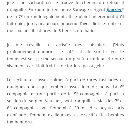
joie ; ne sachant où se trouve le chemin du retour il
m’aiguille. En route je rencontre Sauvage sergent
fourrier
*
e
de la 7
en ronde également ; il se plaint amèrement qu’il
fait noir ; je ris beaucoup, heureux d’avoir fini. Je rentre et
me couche : il est près de 5 heures du matin.
Je me réveille à l’arrivée des cuisiniers, j’étais
profondément endormi. Le café est vite sur le feu. Le
temps est sec ; je me secoue un peu à l’extérieur et rentre
vivement, car il fait froid. Il ne tardera pas à geler.
Le secteur est assez calme, à part de rares fusillades et
e
quelques obus qui tombent assez loin de nous. La 6
e
compagnie et une partie de la 5
compagnie, à part la
e
section du sergent Vaucher, sont tranquilles. Mais les 7
et
e
8
compagnies ont l’ennemi à 30 m, des boyaux pris
d’enfilade ; l’ennemi d’ailleurs est assez actif et les bombes
tombent dru.