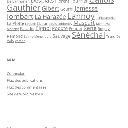
Desplats
Fourrier
Florent
De Lannurien
Gauthier
Jamesse
Gibert
Gourbi
Lannoy
Jombart
La Harazée
la Placardelle
Mascart
La Plotte
Licour
Louis Lobbedey
Menneval
Legueil
Pignol
René
Popote
Péquin
Paradis
Rogery
Monchy
Sénéchal
Sauvage
Rémond
Sainte-Menehould
Tranchée
Vals
Vasson
MÉTA
Connexion
Flux des publications
Flux des commentaires
Site de WordPress-FR