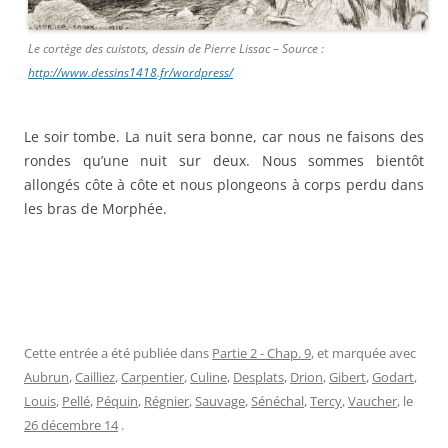
Le cortège des cuistots, dessin de Pierre Lissac – Source :
http://www.dessins1418.fr/wordpress/
Le soir tombe. La nuit sera bonne, car nous ne faisons des
rondes qu’une nuit sur deux. Nous sommes bientôt
allongés côte à côte et nous plongeons à corps perdu dans
les bras de Morphée.
Cette entrée a été publiée dans
Partie 2 - Chap. 9
, et marquée avec
Aubrun
,
Cailliez
,
Carpentier
,
Culine
,
Desplats
,
Drion
,
Gibert
,
Godart
,
Louis
,
Pellé
,
Péquin
,
Régnier
,
Sauvage
,
Sénéchal
,
Tercy
,
Vaucher
, le
26 décembre 14
.