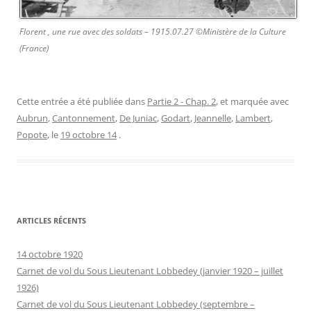
Florent , une rue avec des soldats – 1915.07.27 ©Ministère de la Culture
(France)
Cette entrée a été publiée dans
Partie 2 - Chap. 2
, et marquée avec
Aubrun
,
Cantonnement
,
De Juniac
,
Godart
,
Jeannelle
,
Lambert
,
Popote
, le
19 octobre 14
.
ARTICLES RÉCENTS
14 octobre 1920
Carnet de vol du Sous Lieutenant Lobbedey (janvier 1920 – juillet
1926)
Carnet de vol du Sous Lieutenant Lobbedey (septembre –