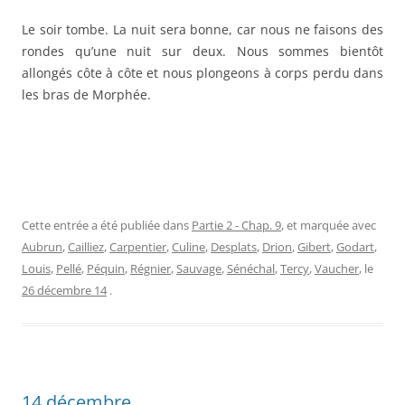
Le soir tombe. La nuit sera bonne, car nous ne faisons des
rondes qu’une nuit sur deux. Nous sommes bientôt
allongés côte à côte et nous plongeons à corps perdu dans
les bras de Morphée.
Cette entrée a été publiée dans
Partie 2 - Chap. 9
, et marquée avec
Aubrun
,
Cailliez
,
Carpentier
,
Culine
,
Desplats
,
Drion
,
Gibert
,
Godart
,
Louis
,
Pellé
,
Péquin
,
Régnier
,
Sauvage
,
Sénéchal
,
Tercy
,
Vaucher
, le
26 décembre 14
.
14 décembre