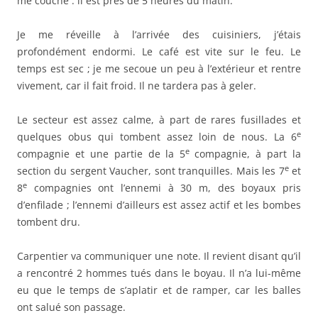
me couche : il est près de 5 heures du matin.
Je me réveille à l’arrivée des cuisiniers, j’étais
profondément endormi. Le café est vite sur le feu. Le
temps est sec ; je me secoue un peu à l’extérieur et rentre
vivement, car il fait froid. Il ne tardera pas à geler.
Le secteur est assez calme, à part de rares fusillades et
e
quelques obus qui tombent assez loin de nous. La 6
e
compagnie et une partie de la 5
compagnie, à part la
e
section du sergent Vaucher, sont tranquilles. Mais les 7
et
e
8
compagnies ont l’ennemi à 30 m, des boyaux pris
d’enfilade ; l’ennemi d’ailleurs est assez actif et les bombes
tombent dru.
Carpentier va communiquer une note. Il revient disant qu’il
a rencontré 2 hommes tués dans le boyau. Il n’a lui-même
eu que le temps de s’aplatir et de ramper, car les balles
ont salué son passage.