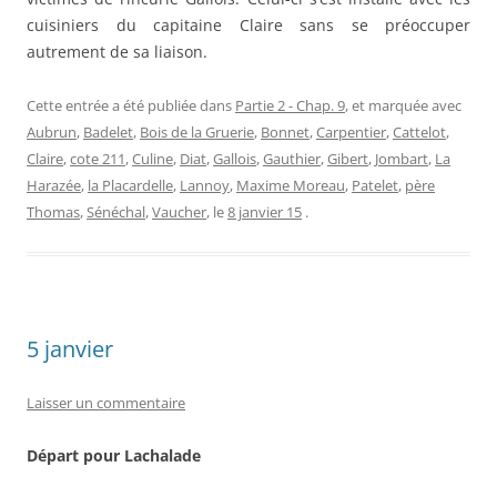
cuisiniers du capitaine Claire sans se préoccuper
autrement de sa liaison.
Cette entrée a été publiée dans
Partie 2 - Chap. 9
, et marquée avec
Aubrun
,
Badelet
,
Bois de la Gruerie
,
Bonnet
,
Carpentier
,
Cattelot
,
Claire
,
cote 211
,
Culine
,
Diat
,
Gallois
,
Gauthier
,
Gibert
,
Jombart
,
La
Harazée
,
la Placardelle
,
Lannoy
,
Maxime Moreau
,
Patelet
,
père
Thomas
,
Sénéchal
,
Vaucher
, le
8 janvier 15
.
5 janvier
Laisser un commentaire
Départ pour Lachalade