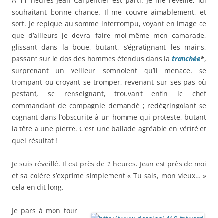
À 11 heures Jean Carpentier est parti. Je me réveille, lui
souhaitant bonne chance. Il me couvre aimablement, et
sort. Je repique au somme interrompu, voyant en image ce
que d’ailleurs je devrai faire moi-même mon camarade,
glissant dans la boue, butant, s’égratignant les mains,
passant sur le dos des hommes étendus dans la
tranchée
*
,
surprenant un veilleur somnolent qu’il menace, se
trompant ou croyant se tromper, revenant sur ses pas où
pestant, se renseignant, trouvant enfin le chef
commandant de compagnie demandé ; redégringolant se
cognant dans l’obscurité à un homme qui proteste, butant
la tête à une pierre. C’est une ballade agréable en vérité et
quel résultat !
Je suis réveillé. Il est près de 2 heures. Jean est près de moi
et sa colère s’exprime simplement « Tu sais, mon vieux… »
cela en dit long.
Je pars à mon tour