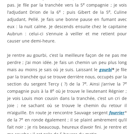
e
pas. Je file par la tranchée vers la 5
compagnie ; je vois
e
e
l’adjudant Drion de la 6
; puis Gibert de la 5
, Culine
adjudant, Pellé. Je fais une bonne pause en fumant avec
eux : la nuit calme. Je descends ensuite chez le capitaine
Aubrun : celui-ci s’ennuie à veiller et me retient pour
causer une demi-heure.
Je rentre au gourbi, c’est la meilleure façon de ne pas me
perdre ; j’ai mon idée. Je fais un chemin un peu plus long
mais au moins je sais où je suis. Laissant le
gourbi
*
je file
par la tranchée qui se trouve derrière nous, occupés par la
e
e
section du sergent Tercy ( ?) de la 7
. Ainsi j’arrive la 7
e
compagnie puis à la 8
où je trouve le lieutenant Régnier ;
je vois Louis mon cousin dans la tranchée, c’est un cri de
joie ; ne sachant où se trouve le chemin du retour il
m’aiguille. En route je rencontre Sauvage sergent
fourrier
*
e
de la 7
en ronde également ; il se plaint amèrement qu’il
fait noir ; je ris beaucoup, heureux d’avoir fini. Je rentre et