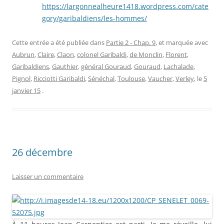
https://largonnealheure1418.wordpress.com/cate
gory/garibaldiens/les-hommes/
Cette entrée a été publiée dans
Partie 2 - Chap. 9
, et marquée avec
Aubrun
,
Claire
,
Claon
,
colonel Garibaldi
,
de Monclin
,
Florent
,
Garibaldiens
,
Gauthier
,
général Gouraud
,
Gouraud
,
Lachalade
,
Pignol
,
Ricciotti Garibaldi
,
Sénéchal
,
Toulouse
,
Vaucher
,
Verley
, le
5
janvier 15
.
26 décembre
Laisser un commentaire