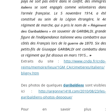
pays ne soit pas entré dans le conflit, des immigrés
se sont engagés comme volontaires dans
italiens
l’armée française.
Le 5 novembre 1914
, a été
constitué au sein de la Légion étrangère, le 4e
régiment de marche, qui a pris le nom de
« Régiment
en souvenir de GARIBALDI, grande
des Garibaldiens »
figure de l’indépendance italienne venu combattre aux
côtés des Français lors de la
. Six des
guerre de 1870
petits-fils de
Giuseppe GARIBALDI
ont combattu dans
ce régiment qui fut dissous
en mars 1915…
»
Extraits du site :
http://www.cndp.fr/crdp-
reims/memoire/lieux/1GM_CA/cimetieres/italiens/
bligny.htm
Des photos de quelques
Garibaldiens
sont visibles
ici :
http://argonne1418.com/2010/08/23/les-
garibaldiens-photos-depoque/
Pour en savoir plus :