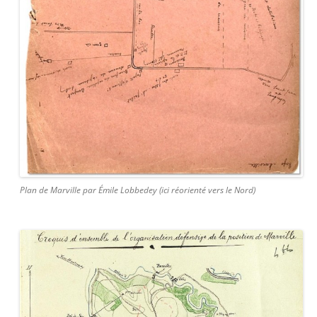
Plan de Marville par Émile Lobbedey (ici réorienté vers le Nord)