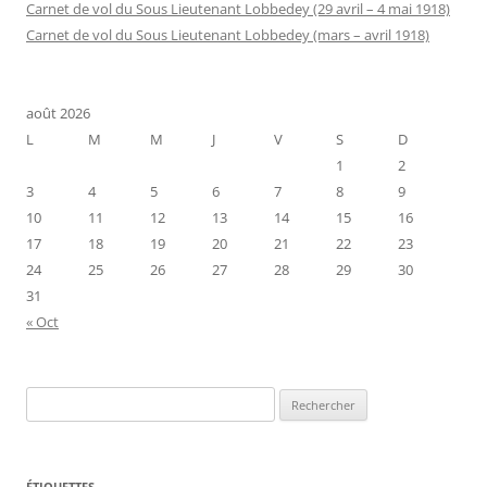
Carnet de vol du Sous Lieutenant Lobbedey (29 avril – 4 mai 1918)
Carnet de vol du Sous Lieutenant Lobbedey (mars – avril 1918)
août 2026
L
M
M
J
V
S
D
1
2
3
4
5
6
7
8
9
10
11
12
13
14
15
16
17
18
19
20
21
22
23
24
25
26
27
28
29
30
31
« Oct
Rechercher :
ÉTIQUETTES