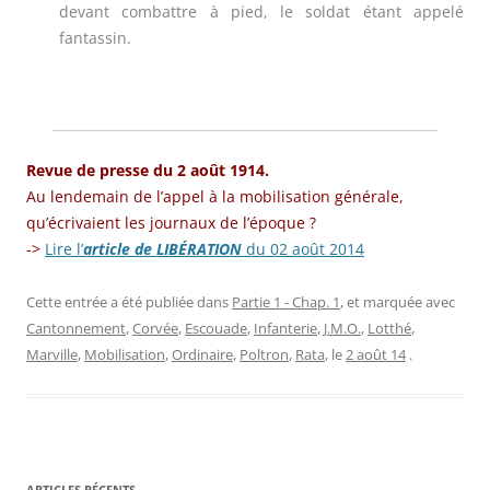
devant combattre à pied, le soldat étant appelé
fantassin
.
Revue de presse
du 2 août 1914.
Au lendemain de l’appel à la mobilisation générale,
qu’écrivaient les journaux de l’époque ?
->
Lire l’
article de LIBÉRATIO
N
du 02 août 2014
Cette entrée a été publiée dans
Partie 1 - Chap. 1
, et marquée avec
Cantonnement
,
Corvée
,
Escouade
,
Infanterie
,
J.M.O.
,
Lotthé
,
Marville
,
Mobilisation
,
Ordinaire
,
Poltron
,
Rata
, le
2 août 14
.
ARTICLES RÉCENTS