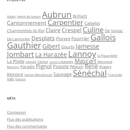
Aubrun
Brillant
Agent de liaison
Adam
Carpentier
Cantonnement
Cattelot
Culine
Claire
Crespel
De Juniac
Charmontois-le-Roi
Gallois
Desplats
Fourrier
Florent
De Lannurien
Gauthier
Jamesse
Gibert
Gourbi
Lannoy
Jombart
La Harazée
la Placardelle
Mascart
La Plotte
Licour
Louis Lobbedey
Menneval
Legueil
Pignol
René
Popote
Péquin
Paradis
Rogery
Monchy
Sénéchal
Sauvage
Rémond
Sainte-Menehould
Tranchée
Vals
Vasson
MÉTA
Connexion
Flux des publications
Flux des commentaires