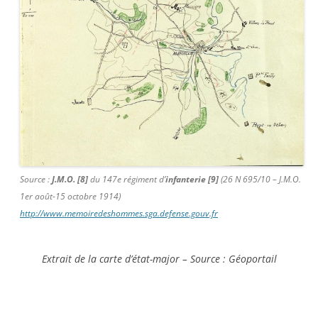
Source :
J.M.O. [8]
du 147e régiment d’
infanterie [9]
(26 N 695/10 – J.M.O.
1er août-15 octobre 1914)
http://www.memoiredeshommes.sga.defense.gouv.fr
Extrait de la carte d’état-major – Source : Géoportail