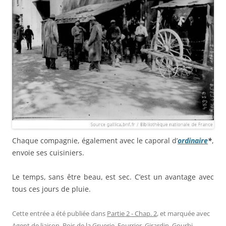
Chaque compagnie, également avec le caporal d’
ordinaire
*
,
envoie ses cuisiniers.
Le temps, sans être beau, est sec. C’est un avantage avec
tous ces jours de pluie.
Cette entrée a été publiée dans
Partie 2 - Chap. 2
, et marquée avec
Agent de liaison
,
Bois de la Gruerie
,
Fourrier
,
Girardin
,
Gourbi
,