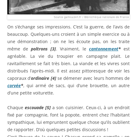
On s’échange ses im­pressions. C’est la guerre, de l’avis de
beaucoup. Quelques-uns croient à un simple exercice ou à
une démonstration ; on ne les écoute pas, on les traite
même de
poltrons [3]
. Vraiment, le
cantonnement
*
est
agréable. La vie du troupier en campagne plait. Le
ravitaillement se fait très bien. La viande et les vivres sont
distribués l’après-midi. Il est assez pittoresque de voir les
caporaux d’
ordinaire [4]
se démener avec leurs hommes de
corvée
*
, qui armé de sacs, qui d’une brouette, un autre
d’une petite voiturette.
Chaque
escouade [5]
a son cuisinier. Ceux-ci, à un endroit
fixé par compagnie, font la popote, entrent chez l’habitant
sympathique, lui empruntent quelque chose qu’ils oublient
de rapporter. D’où quelques petites discussions !
C’est l’heure de la soupe ! Chacun prend sa gamelle ; on