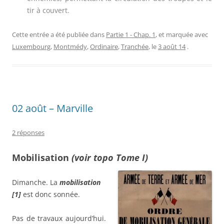
tir à couvert.
Cette entrée a été publiée dans
Partie 1 - Chap. 1
, et marquée avec
Luxembourg
,
Montmédy
,
Ordinaire
,
Tranchée
, le
3 août 14
.
02 août – Marville
2 réponses
Mobilisation
(voir topo Tome I)
Dimanche. La
mobilisation
[1]
est donc sonnée.
Pas de travaux aujourd’hui.