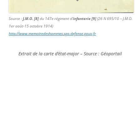
Source :
J.M.O. [8]
du 147e régiment d’
infanterie [9]
(26 N 695/10 – J.M.O.
1er août-15 octobre 1914)
http://www.memoiredeshommes.sga.defense.gouv.fr
Extrait de la carte d’état-major – Source : Géoportail