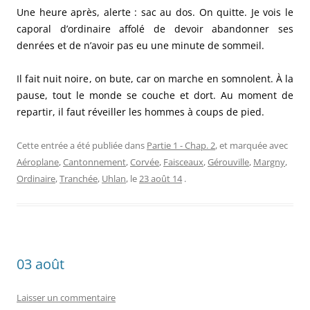
Une heure après, alerte : sac au dos. On quitte. Je vois le
caporal d’ordinaire affolé de devoir abandonner ses
denrées et de n’avoir pas eu une minute de sommeil.
Il fait nuit noire, on bute, car on marche en somnolent. À la
pause, tout le monde se couche et dort. Au moment de
repartir, il faut réveiller les hommes à coups de pied.
Cette entrée a été publiée dans
Partie 1 - Chap. 2
, et marquée avec
Aéroplane
,
Cantonnement
,
Corvée
,
Faisceaux
,
Gérouville
,
Margny
,
Ordinaire
,
Tranchée
,
Uhlan
, le
23 août 14
.
03 août
Laisser un commentaire