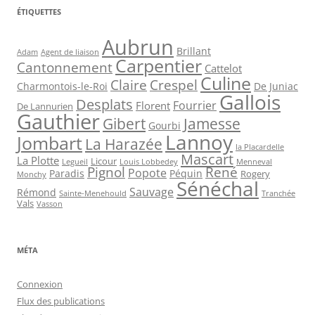
ÉTIQUETTES
Aubrun
Brillant
Agent de liaison
Adam
Carpentier
Cantonnement
Cattelot
Culine
Claire
Crespel
De Juniac
Charmontois-le-Roi
Gallois
Desplats
Fourrier
Florent
De Lannurien
Gauthier
Jamesse
Gibert
Gourbi
Lannoy
Jombart
La Harazée
la Placardelle
Mascart
La Plotte
Licour
Louis Lobbedey
Menneval
Legueil
Pignol
René
Popote
Péquin
Paradis
Rogery
Monchy
Sénéchal
Sauvage
Rémond
Sainte-Menehould
Tranchée
Vals
Vasson
MÉTA
Connexion
Flux des publications