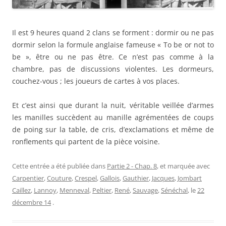
Il est 9 heures quand 2 clans se forment : dormir ou ne pas
dormir selon la formule anglaise fameuse « To be or not to
be », être ou ne pas être. Ce n’est pas comme à la
chambre, pas de discussions violentes. Les dormeurs,
couchez-vous ; les joueurs de cartes à vos places.
Et c’est ainsi que durant la nuit, véritable veillée d’armes
les manilles succèdent au manille agrémentées de coups
de poing sur la table, de cris, d’exclamations et même de
ronflements qui partent de la pièce voisine.
Cette entrée a été publiée dans
Partie 2 - Chap. 8
, et marquée avec
Carpentier
,
Couture
,
Crespel
,
Gallois
,
Gauthier
,
Jacques
,
Jombart
Caillez
,
Lannoy
,
Menneval
,
Peltier
,
René
,
Sauvage
,
Sénéchal
, le
22
décembre 14
.