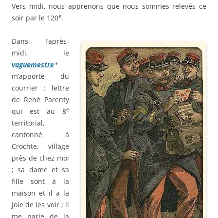
Vers midi, nous apprenons que nous sommes relevés ce
e
soir par le 120
.
Dans l’après-
midi, le
vaguemestre
*
m’apporte du
courrier : lettre
de René Parenty
e
qui est au 8
territorial,
cantonné à
Crochte, village
près de chez moi
; sa dame et sa
fille sont à la
maison et il a la
joie de les voir ; il
me parle de la