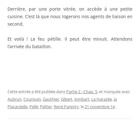
Derrière, par une porte vitrée, on accède à une petite
cuisine. C’est là que nous logerons nos agents de liaison en
second.
Et voilà ! Le feu pétille. Il peut être minuit. Attendons
l’arrivée du bataillon.
Cette entrée a été publiée dans
Partie 2 - Chap. 5
, et marquée avec
Aubrun
,
Courquin
,
Gauthier
,
Gibert
,
Jombart
,
La Harazée
,
la
Placardelle
,
Pellé
,
Peltier
,
René Parenty
, le
21 novembre 14
.