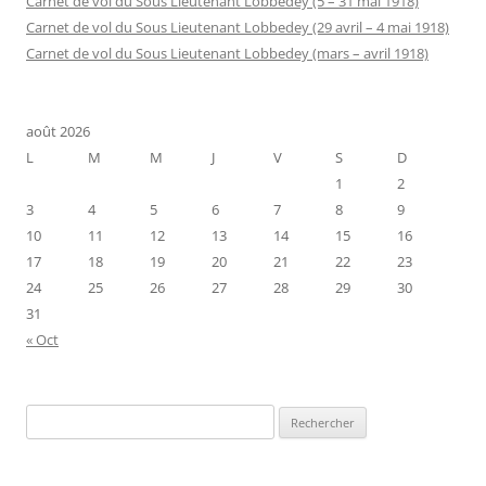
Carnet de vol du Sous Lieutenant Lobbedey (5 – 31 mai 1918)
Carnet de vol du Sous Lieutenant Lobbedey (29 avril – 4 mai 1918)
Carnet de vol du Sous Lieutenant Lobbedey (mars – avril 1918)
août 2026
L
M
M
J
V
S
D
1
2
3
4
5
6
7
8
9
10
11
12
13
14
15
16
17
18
19
20
21
22
23
24
25
26
27
28
29
30
31
« Oct
Rechercher :