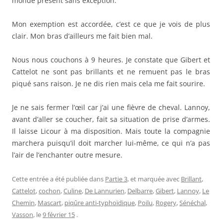
monde présent sans exception.
Mon exemption est accordée, c’est ce que je vois de plus
clair. Mon bras d’ailleurs me fait bien mal.
Nous nous couchons à 9 heures. Je constate que Gibert et
Cattelot ne sont pas brillants et ne remuent pas le bras
piqué sans raison. Je ne dis rien mais cela me fait sourire.
Je ne sais fermer l’œil car j’ai une fièvre de cheval. Lannoy,
avant d’aller se coucher, fait sa situation de prise d’armes.
Il laisse Licour à ma disposition. Mais toute la compagnie
marchera puisqu’il doit marcher lui-même, ce qui n’a pas
l’air de l’enchanter outre mesure.
Cette entrée a été publiée dans
Partie 3
, et marquée avec
Brillant
,
Cattelot
,
cochon
,
Culine
,
De Lannurien
,
Delbarre
,
Gibert
,
Lannoy
,
Le
Chemin
,
Mascart
,
piqûre anti-typhoïdique
,
Poilu
,
Rogery
,
Sénéchal
,
Vasson
, le
9 février 15
.