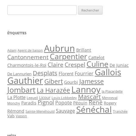
Rechercher :
ÉTIQUETTES
Aubrun
Brillant
Agent de liaison
Adam
Carpentier
Cantonnement
Cattelot
Culine
Claire
Crespel
De Juniac
Charmontois-le-Roi
Gallois
Desplats
Fourrier
Florent
De Lannurien
Gauthier
Jamesse
Gibert
Gourbi
Lannoy
Jombart
La Harazée
la Placardelle
Mascart
La Plotte
Licour
Louis Lobbedey
Menneval
Legueil
Pignol
René
Popote
Péquin
Paradis
Rogery
Monchy
Sénéchal
Sauvage
Rémond
Sainte-Menehould
Tranchée
Vals
Vasson
MÉTA