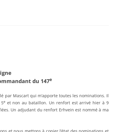
DANCES
BEDEY
21)
igne
e
 commandant du 147
lé par Mascart qui m’apporte toutes les nominations. Il
e
 5
et non au bataillon. Un renfort est arrivé hier à 9
ifiées. Un adjudant du renfort Erhvein est nommé à ma
ons et nous mettons à copier l’état des nominations et