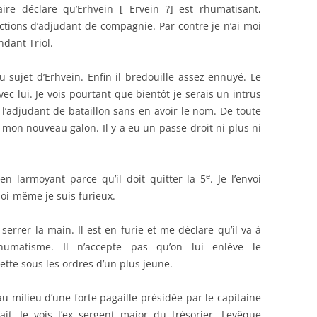
ire déclare qu’Erhvein [ Ervein ?] est rhumatisant,
ctions d’adjudant de compagnie. Par contre je n’ai moi
ndant Triol.
u sujet d’Erhvein. Enfin il bredouille assez ennuyé. Le
 lui. Je vois pourtant que bientôt je serais un intrus
 l’adjudant de bataillon sans en avoir le nom. De toute
é mon nouveau galon. Il y a eu un passe-droit ni plus ni
e
n larmoyant parce qu’il doit quitter la 5
. Je l’envoi
moi-même je suis furieux.
serrer la main. Il est en furie et me déclare qu’il va à
rhumatisme. Il n’accepte pas qu’on lui enlève le
ette sous les ordres d’un plus jeune.
u milieu d’une forte pagaille présidée par le capitaine
fait. Je vois l’ex sergent major du trésorier, Levêque