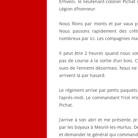
Erhvein, le lieutenant-colonel Pichat 
Légion d’honneur.
Nous filons par monts et par vaux pa
Nous passons rapidement des crête
nombreux par ici. Les compagnies mar
Il peut être 2 heures quand nous s
pas de course à la sortie d’un bois. 
vues de l’ennemi désormais. Nous ne 
arrivent là par hasard.
Le régiment arrive par petits paquets 
l’après-midi. Le commandant Triol m’e
Pichat.
J’arrive à son abri et me présente. J
par les boyaux à Mesnil-les-Hurlus. De
et demander le général qui commande 