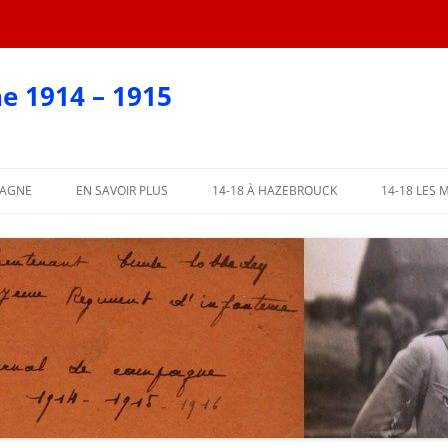
e 1914 – 1915
PAGNE
EN SAVOIR PLUS
14-18 À HAZEBROUCK
14-18 LES 
EN CARTES POSTALES
?
AFFICHES 2018
ARTIE
AFFICHES PAR COMMUNE
ME PARTIE
L’ABBÉ LEMIRE TÉMOIGNE
PARTIE
 PARTIE