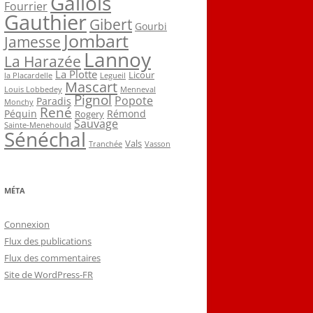
Gallois
Fourrier
Gauthier
Gibert
Gourbi
Jombart
Jamesse
Lannoy
La Harazée
La Plotte
Licour
la Placardelle
Legueil
Mascart
Louis Lobbedey
Menneval
Pignol
Popote
Paradis
Monchy
René
Péquin
Rémond
Rogery
Sauvage
Sainte-Menehould
Sénéchal
Vals
Tranchée
Vasson
MÉTA
Connexion
Flux des publications
Flux des commentaires
Site de WordPress-FR