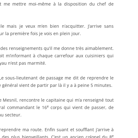
 et me mettre moi-même à la disposition du chef de
le mais je veux m’en bien n’acquitter. J’arrive sans
 la première fois je vois en plein jour.
e des renseignements qu’il me donne très aimablement.
oit m’informant à chaque carrefour aux cuisiniers qui
au n’est pas marmité.
Le sous-lieutenant de passage me dit de reprendre le
e général vient de partir par là il y a à peine 5 minutes.
e Mesnil, rencontre le capitaine qui m’a renseigné tout
e
néral commandant le 16
corps qui vient de passer, de
 au secteur.
eprendre ma route. Enfin suant et soufflant j’arrive à
e
 des plus bienveillants. C’est un ancien colonel du 8