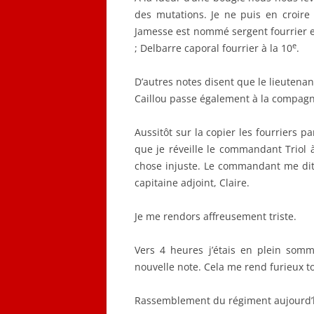
des mutations. Je ne puis en croire
Jamesse est nommé sergent fourrier et
e
; Delbarre caporal fourrier à la 10
.
D’autres notes disent que le lieuten
Caillou passe également à la compagn
Aussitôt sur la copier les fourriers p
que je réveille le commandant Triol à
chose injuste. Le commandant me dit 
capitaine adjoint, Claire.
Je me rendors affreusement triste.
Vers 4 heures j’étais en plein som
nouvelle note. Cela me rend furieux tout
Rassemblement du régiment aujourd’hu