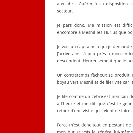
aux abris Guérin à sa disposition
secteur.
Je pars donc. Ma mission est diffici
encombre à Mesnil-les-Hurlus que pour
Je vois un capitaine à qui je demand
J’arrive ainsi à peu près à mon endr
descendent. Heureusement que le boy
Un contretemps fâcheux se produit. 
boyau vers Mesnil et de filer vite car l
Je file comme un zèbre est non loin d
à l’heure et me dit que c’est le gé
retour d’une visite qu’il vient de faire
Force m’est donc tout en pestant de r
mon but. Je vois le général lui-même