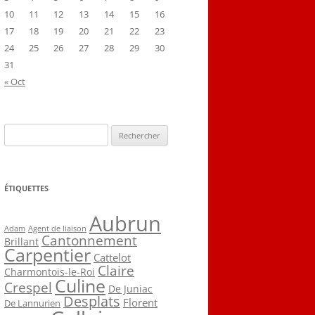
10
11
12
13
14
15
16
17
18
19
20
21
22
23
24
25
26
27
28
29
30
31
« Oct
Rechercher :
ÉTIQUETTES
Aubrun
Agent de liaison
Adam
Cantonnement
Brillant
Carpentier
Cattelot
Claire
Charmontois-le-Roi
Culine
Crespel
De Juniac
Desplats
Florent
De Lannurien