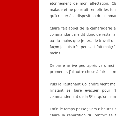
étonnement de mon affectation. Cla
malade et ne pourrait remplir les fon
qu’à rester à la disposition du comma
Claire fait appel de la camaraderie a
commandant me dit donc de rester avec
ou du moins que je ferai le travail de
façon je suis très peu satisfait malgr
moins.
Delbarre arrive peu après vers moi e
promener, j’ai autre chose à faire et 
Puis le lieutenant Collandre vient me 
l’instant se faire évacuer pour 
e
commandement de la 5
et qu’on le m
Enfin le temps passe ; vers 8 heures a
Claire la répartition du renfort se 