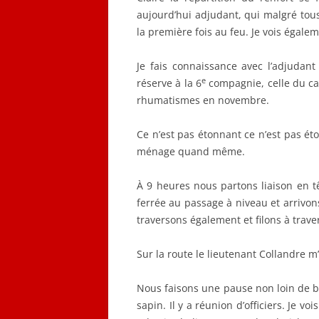
aujourd’hui adjudant, qui malgré tous 
la première fois au feu. Je vois égale
Je fais connaissance avec l’adjudant
e
réserve à la 6
compagnie, celle du ca
rhumatismes en novembre.
Ce n’est pas étonnant ce n’est pas éto
ménage quand même.
À 9 heures nous partons liaison en t
ferrée au passage à niveau et arriv
traversons également et filons à trave
Sur la route le lieutenant Collandre m’a
Nous faisons une pause non loin de ba
sapin. Il y a réunion d’officiers. Je v