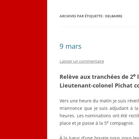
QUELQUES CORRESPON
ARCHIVES PAR ÉTIQUETTE :
DELBARRE
LES PLANS D’ÉMILE LOB
CARNET DE VOL (1916-19
9 mars
Laisser un commentaire
e
Relève aux tranchées de 2
l
Lieutenant-colonel Pichat
Vers une heure du matin je suis réveil
m’annonce que je suis adjudant à la
heures. Les nominations ont été rect
e
place et je passe à la 5
compagnie.
À la lueur d’une bougie nous nous lev