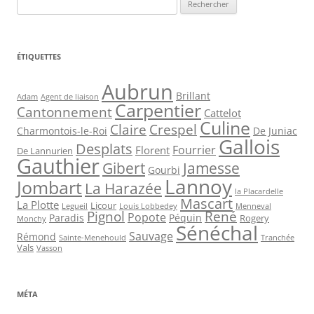
ÉTIQUETTES
Aubrun
Brillant
Agent de liaison
Adam
Carpentier
Cantonnement
Cattelot
Culine
Claire
Crespel
De Juniac
Charmontois-le-Roi
Gallois
Desplats
Fourrier
Florent
De Lannurien
Gauthier
Jamesse
Gibert
Gourbi
Lannoy
Jombart
La Harazée
la Placardelle
Mascart
La Plotte
Licour
Louis Lobbedey
Menneval
Legueil
Pignol
René
Popote
Péquin
Paradis
Rogery
Monchy
Sénéchal
Sauvage
Rémond
Sainte-Menehould
Tranchée
Vals
Vasson
MÉTA