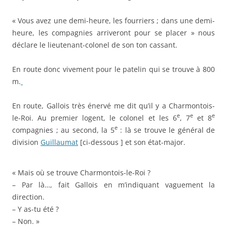
« Vous avez une demi-heure, les fourriers ; dans une demi-
heure, les compagnies arriveront pour se placer » nous
déclare le lieutenant-colonel de son ton cassant.
En route donc vivement pour le patelin qui se trouve à 800
m.
En route, Gallois très énervé me dit qu’il y a Charmontois-
e
e
e
le-Roi. Au premier logent, le colonel et les 6
, 7
et 8
e
compagnies ; au second, la 5
: là se trouve le général de
division
Guillaumat
[ci-dessous ] et son état-major.
« Mais où se trouve Charmontois-le-Roi ?
– Par là…, fait Gallois en m’indiquant vaguement la
direction.
– Y as-tu été ?
– Non. »