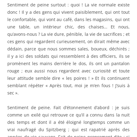
Sentiment de peine surtout : quoi ! La vie normale existe
donc ! Il y a des gens qui vivent paisiblement, qui ont tout
le confortable, qui vont au café, dans les magasins, qui ont
une table, un intérieur chic, des chaises… Et nous,
qu’avons-nous ? La vie dure, pénible, la vie de sacrifices ; et
ces gens qui regardent curieusement, on dirait même avec
dédain, parce que nous sommes sales, boueux, déchirés ;
il y a ici des soldats qui ressemblent à des officiers, ils se
promènent les mains derrière le dos, ils ont un pantalon
rouge ; eux aussi nous regardent avec curiosité et toute
leur attitude semble dire « les poires ! » Et ils continuent
semblant répéter « Après tout, moi je m’en fous ! J’suis à
sec ».
Sentiment de peine. Fait d’étonnement d’abord : je suis
comme un exilé qui retrouve ce qu’il a connu dans la nuit
des temps et dont il a été éloigné longtemps comme un
vrai naufragé du Spitzberg ; qui est rapatrié après des
années de vie sauvage. Fait de peine proprement dite : si