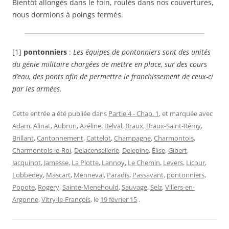
Bientôt allongés dans le foin, roulés dans nos couvertures,
nous dormions à poings fermés.
[1]
pontonniers
:
Les équipes de pontonniers sont des unités
du génie militaire chargées de mettre en place, sur des cours
d’eau, des ponts afin de permettre le franchissement de ceux-ci
par les armées.
Cette entrée a été publiée dans
Partie 4 - Chap. 1
, et marquée avec
Adam
,
Alinat
,
Aubrun
,
Azéline
,
Belval
,
Braux
,
Braux-Saint-Rémy
,
Brillant
,
Cantonnement
,
Cattelot
,
Champagne
,
Charmontois
,
Charmontois-le-Roi
,
Delacensellerie
,
Delepine
,
Élise
,
Gibert
,
Jacquinot
,
Jamesse
,
La Plotte
,
Lannoy
,
Le Chemin
,
Levers
,
Licour
,
Lobbedey
,
Mascart
,
Menneval
,
Paradis
,
Passavant
,
pontonniers
,
Popote
,
Rogery
,
Sainte-Menehould
,
Sauvage
,
Selz
,
Villers-en-
Argonne
,
Vitry-le-François
, le
19 février 15
.