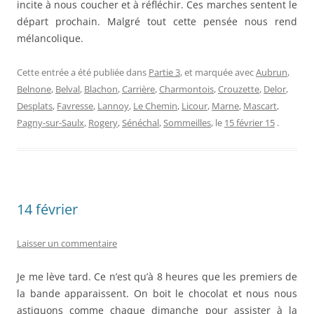
incite à nous coucher et à réfléchir. Ces marches sentent le
départ prochain. Malgré tout cette pensée nous rend
mélancolique.
Cette entrée a été publiée dans
Partie 3
, et marquée avec
Aubrun
,
Belnone
,
Belval
,
Blachon
,
Carrière
,
Charmontois
,
Crouzette
,
Delor
,
Desplats
,
Favresse
,
Lannoy
,
Le Chemin
,
Licour
,
Marne
,
Mascart
,
Pagny-sur-Saulx
,
Rogery
,
Sénéchal
,
Sommeilles
, le
15 février 15
.
14 février
Laisser un commentaire
Je me lève tard. Ce n’est qu’à 8 heures que les premiers de
la bande apparaissent. On boit le chocolat et nous nous
astiquons comme chaque dimanche pour assister à la