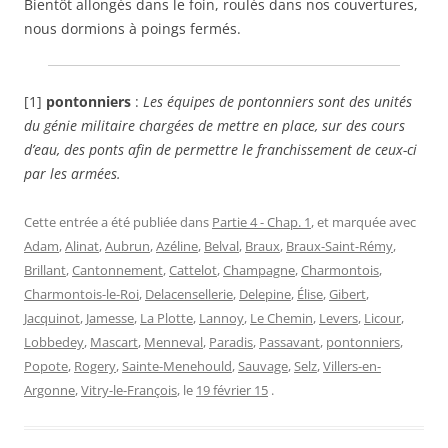
Bientôt allongés dans le foin, roulés dans nos couvertures,
nous dormions à poings fermés.
[1]
pontonniers
:
Les équipes de pontonniers sont des unités
du génie militaire chargées de mettre en place, sur des cours
d’eau, des ponts afin de permettre le franchissement de ceux-ci
par les armées.
Cette entrée a été publiée dans
Partie 4 - Chap. 1
, et marquée avec
Adam
,
Alinat
,
Aubrun
,
Azéline
,
Belval
,
Braux
,
Braux-Saint-Rémy
,
Brillant
,
Cantonnement
,
Cattelot
,
Champagne
,
Charmontois
,
Charmontois-le-Roi
,
Delacensellerie
,
Delepine
,
Élise
,
Gibert
,
Jacquinot
,
Jamesse
,
La Plotte
,
Lannoy
,
Le Chemin
,
Levers
,
Licour
,
Lobbedey
,
Mascart
,
Menneval
,
Paradis
,
Passavant
,
pontonniers
,
Popote
,
Rogery
,
Sainte-Menehould
,
Sauvage
,
Selz
,
Villers-en-
Argonne
,
Vitry-le-François
, le
19 février 15
.