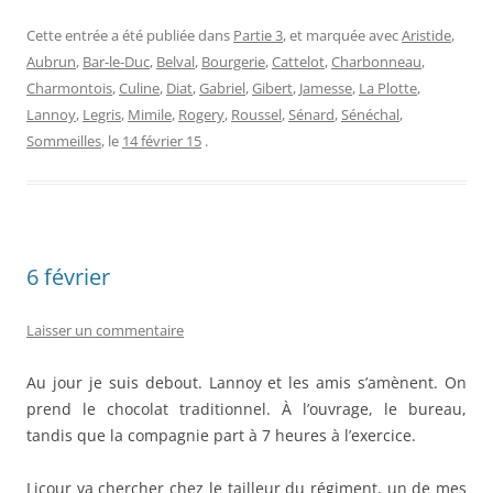
Cette entrée a été publiée dans
Partie 3
, et marquée avec
Aristide
,
Aubrun
,
Bar-le-Duc
,
Belval
,
Bourgerie
,
Cattelot
,
Charbonneau
,
Charmontois
,
Culine
,
Diat
,
Gabriel
,
Gibert
,
Jamesse
,
La Plotte
,
Lannoy
,
Legris
,
Mimile
,
Rogery
,
Roussel
,
Sénard
,
Sénéchal
,
Sommeilles
, le
14 février 15
.
6 février
Laisser un commentaire
Au jour je suis debout. Lannoy et les amis s’amènent. On
prend le chocolat traditionnel. À l’ouvrage, le bureau,
tandis que la compagnie part à 7 heures à l’exercice.
Licour va chercher chez le tailleur du régiment, un de mes